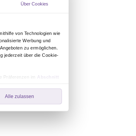
Über Cookies
mithilfe von Technologien wie
ür Frauen mit Vulva-
onalisierte Werbung und
 Angeboten zu ermöglichen.
g jederzeit über die Cookie-
hre Präferenzen im
Abschnitt
Alle zulassen
ers speichern oder dort
ebsite optimal zu gestalten
wir Ihre Einwilligung. Ihre
 in der linken unteren Ecke