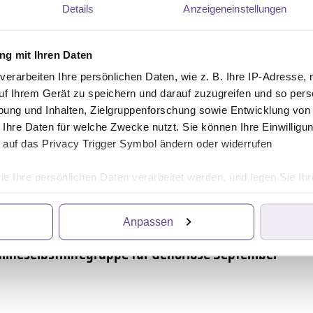
Details
Anzeigeneinstellungen
g mit Ihren Daten
verarbeiten Ihre persönlichen Daten, wie z. B. Ihre IP-Adresse, 
ulvakrebs – VulvaVoices die Onlineselbsthilfegruppe f
uf Ihrem Gerät zu speichern und darauf zuzugreifen und so pers
ung und Inhalten, Zielgruppenforschung sowie Entwicklung von
 Ihre Daten für welche Zwecke nutzt. Sie können Ihre Einwilligun
 auf das Privacy Trigger Symbol ändern oder widerrufen
ie Ihre persönlichen Daten verarbeitet werden, und legen Sie I
Anpassen
ittanbietern, die Informationen im Endgerät eines Seitenbesuch
iten wir die Informationen weiter. Dies alles hilft uns, unsere W
nlineselbsthilfegruppe für Gehörlose September
. Für die Speicherung, den Abruf und die Verarbeitung benötigen 
irkung für die Zukunft widerrufen, indem Sie auf das runde Icon
en finden Sie in unserer Datenschutzerklärung.