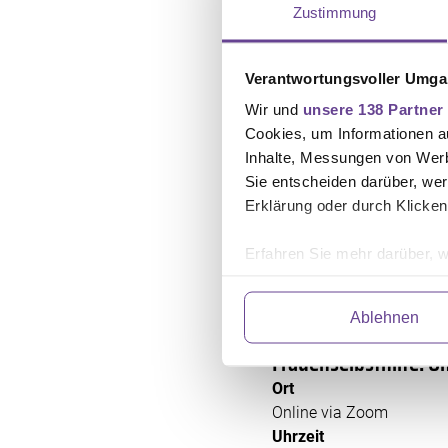
Zustimmung
Uhrzeit
17:00 - 18:30 Uhr
Verantwortungsvoller Umgan
07.09.2026
Wir und
unsere 138 Partner
Frauenselbsthilfe: V
Cookies, um Informationen a
Ca September
Inhalte, Messungen von Werb
Sie entscheiden darüber, wer
Ort
Erklärung oder durch Klicken
Online via Zoom
Uhrzeit
Erfahren Sie mehr darüber, w
19:30 - 21:00 Uhr
Einzelheiten
fest.
Ablehnen
Wir verwenden Dienste von Dr
09.09.2026
abrufen. Anschließend verarbe
Frauenselbsthilfe: O
und fortlaufend zu verbessern
Ort
Einwilligung können Sie mit W
Online via Zoom
klicken. Weitere Information
Uhrzeit