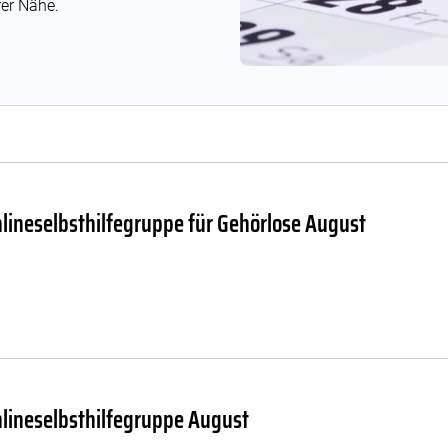
er Nähe.
nlineselbsthilfegruppe für Gehörlose August
nlineselbsthilfegruppe August