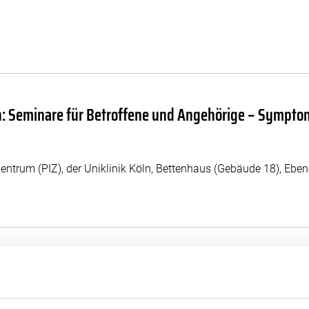
ln: Seminare für Betroffene und Angehörige – Sympto
entrum (PIZ), der Uniklinik Köln, Bettenhaus (Gebäude 18), Ebe
reative Schreibzeit August