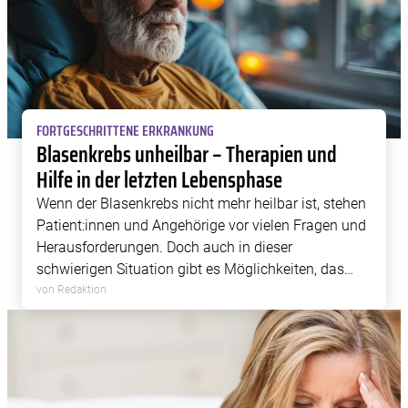
FORTGESCHRITTENE ERKRANKUNG
Blasenkrebs unheilbar – Therapien und
Hilfe in der letzten Lebensphase
Wenn der Blasenkrebs nicht mehr heilbar ist, stehen
Patient:innen und Angehörige vor vielen Fragen und
Herausforderungen. Doch auch in dieser
schwierigen Situation gibt es Möglichkeiten, das
Leben zu verlängern, die Lebensqualität zu
von Redaktion
verbessern und die Beschwerden zu lindern.