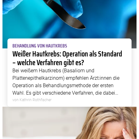
BEHANDLUNG VON HAUTKREBS
Weißer Hautkrebs: Operation als Standard
– welche Verfahren gibt es?
Bei weißem Hautkrebs (Basaliom und
Plattenepithelkarzinom) empfehlen Ärzt:innen die
Operation als Behandlungsmethode der ersten
Wahl. Es gibt verschiedene Verfahren, die dabei
eingesetzt werden können.
von Kathrin Rothfischer