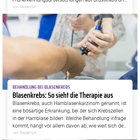
andere gynäkologische Untersuchungen an –
von Redaktion
kostenlos und direkt vor Ort. Spenden Sie jetzt, um
die […]
BEHANDLUNG BEI BLASENKREBS
Blasenkrebs: So sieht die Therapie aus
Blasenkrebs, auch Harnblasenkarzinom genannt, ist
eine bösartige Erkrankung, bei der sich Krebszellen
in der Harnblase bilden. Welche Behandlung infrage
kommt, hängt vor allem davon ab, wie weit sich der
Tumor ausgebreitet hat und welche biologischen
von Redaktion