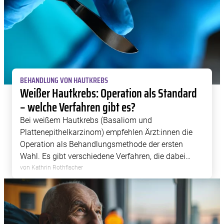
widerrufen, indem Sie auf das runde Icon in der linken
unteren Ecke klicken. Weitere Informationen finden Sie in
unserer Datenschutzerklärung.
BEHANDLUNG VON HAUTKREBS
Weißer Hautkrebs: Operation als Standard
– welche Verfahren gibt es?
Bei weißem Hautkrebs (Basaliom und
Plattenepithelkarzinom) empfehlen Ärzt:innen die
Operation als Behandlungsmethode der ersten
Wahl. Es gibt verschiedene Verfahren, die dabei
eingesetzt werden können.
von Kathrin Rothfischer