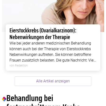
Eierstockkrebs (Ovarialkarzinom):
Nebenwirkungen der Therapie
Wie bei jeder anderen medizinischen Behandlung
können auch bei der Therapie von Eierstockkrebs
Nebenwirkungen auftreten. Sie können betroffene
Frauen zusätzlich belasten. Die gute Nachricht: Viele
Therapie-Beschwerden lassen sich wirksam lindern
von Redaktion
– und Sie können selbst einiges tun, um […]
Alle Artikel anzeigen
Behandlung bei