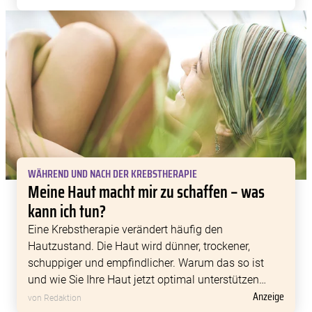
behandelt wird?
WÄHREND UND NACH DER KREBSTHERAPIE
Meine Haut macht mir zu schaffen – was
kann ich tun?
Eine Krebstherapie verändert häufig den
Hautzustand. Die Haut wird dünner, trockener,
schuppiger und empfindlicher. Warum das so ist
und wie Sie Ihre Haut jetzt optimal unterstützen
Anzeige
können, erklären wir im Folgenden.
von Redaktion