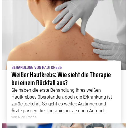
BEHANDLUNG VON HAUTKREBS
Weißer Hautkrebs: Wie sieht die Therapie
bei einem Rückfall aus?
Sie haben die erste Behandlung Ihres weißen
Hautkrebses überstanden, doch die Erkrankung ist
zurückgekehrt. So geht es weiter: Ärztinnen und
Ärzte passen die Therapie an. Je nach Art und
Ausdehnung des Rückfalls gibt es verschiedene
von Nica Trappe
Möglichkeiten, die Erkrankung erfolgreich zu