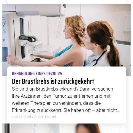
in Einzelfällen dauerhafte Krankheitskontrolle.
BEHANDLUNG EINES REZIDIVS
Der Brustkrebs ist zurückgekehrt
Sie sind an Brustkrebs erkrankt? Dann versuchen
Ihre Ärzt:innen, den Tumor zu entfernen und mit
weiteren Therapien zu verhindern, dass die
Erkrankung zurückkehrt. Sie haben oft – aber nicht
immer – Erfolg. Diese Möglichkeiten gibt es, falls der
von Michael van den Heuvel
Brustkrebs zurückgekehrt ist.