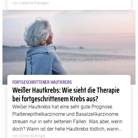
eine Heilung erreicht werden, etwa wenn Metastasen
von Katarina Flanagan
vollständig entfernt werden können. Ist dies nicht
möglich, […]
FORTGESCHRITTENER HAUTKREBS
Weißer Hautkrebs: Wie sieht die Therapie
bei fortgeschrittenem Krebs aus?
Weißer Hautkrebs hat eine sehr gute Prognose.
Plattenepithelkarzinome und Basalzellkarzinome
streuen nur in sehr seltenen Fällen. Was aber, wenn
doch? Wann ist der helle Hautkrebs tödlich, wann
kommt er wieder und was ist, wenn er nicht
von Volker Budinger