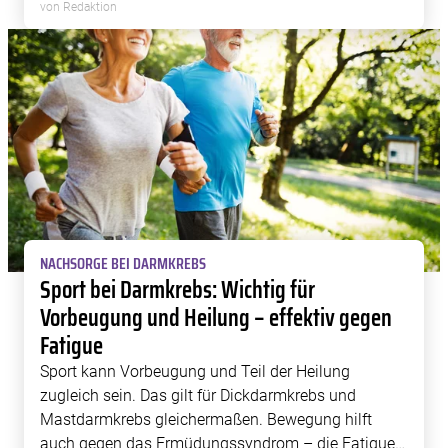
nachhaltigen Therapieerfolg.
von Redaktion
NACHSORGE BEI DARMKREBS
Sport bei Darmkrebs: Wichtig für
Vorbeugung und Heilung – effektiv gegen
Fatigue
Sport kann Vorbeugung und Teil der Heilung
zugleich sein. Das gilt für Dickdarmkrebs und
Mastdarmkrebs gleichermaßen. Bewegung hilft
auch gegen das Ermüdungssyndrom – die Fatigue