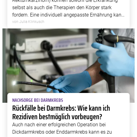
Rektumkarzinom) können sowohl die Erkrankung
selbst als auch die Therapien den Körper stark
fordern. Eine individuell angepasste Ernährung kann
helfen, die Behandlung möglichst gut zu bewältigen,
von Julia Klinkusch
den Ernährungszustand zu erhalten und […]
NACHSORGE BEI DARMKREBS
Rückfälle bei Darmkrebs: Wie kann ich
Rezidiven bestmöglich vorbeugen?
Auch nach einer erfolgreichen Operation bei
Dickdarmkrebs oder Enddarmkrebs kann es zu