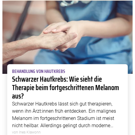
BEHANDLUNG VON HAUTKREBS
Schwarzer Hautkrebs: Wie sieht die
Therapie beim fortgeschrittenen Melanom
aus?
Schwarzer Hautkrebs lässt sich gut therapieren,
wenn ihn Ärzt:innen früh entdecken. Ein malignes
Melanom im fortgeschrittenen Stadium ist meist
nicht heilbar. Allerdings gelingt durch moderne
Immuntherapien inzwischen auch eine langfristige,
von Ines Klawonn