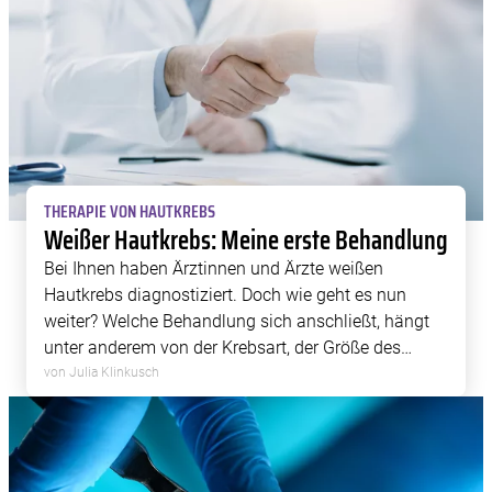
THERAPIE VON HAUTKREBS
Weißer Hautkrebs: Meine erste Behandlung
Bei Ihnen haben Ärztinnen und Ärzte weißen
Hautkrebs diagnostiziert. Doch wie geht es nun
weiter? Welche Behandlung sich anschließt, hängt
unter anderem von der Krebsart, der Größe des
Tumors, seiner Lage und seinem individuellen
von Julia Klinkusch
Risikoprofil ab. Die wichtigsten Therapien im
Überblick.