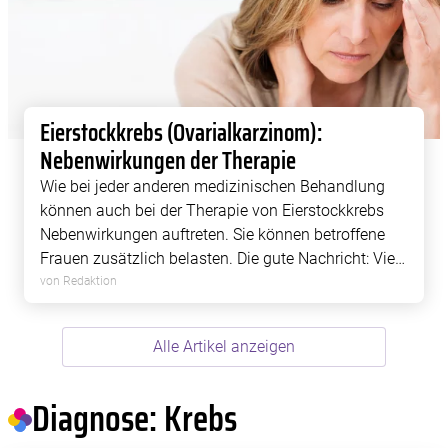
Eierstockkrebs (Ovarialkarzinom):
Nebenwirkungen der Therapie
Wie bei jeder anderen medizinischen Behandlung
können auch bei der Therapie von Eierstockkrebs
Nebenwirkungen auftreten. Sie können betroffene
Frauen zusätzlich belasten. Die gute Nachricht: Viele
Therapie-Beschwerden lassen sich wirksam lindern
von Redaktion
– und Sie können selbst einiges tun, um […]
Alle Artikel anzeigen
Diagnose: Krebs