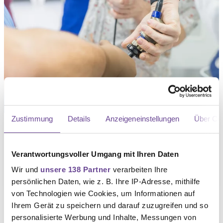
behandeln oder […]
BEHANDLUNG BEI BLASENKREBS
Blasenkrebs: So sieht die Therapie aus
Zustimmung
Details
Anzeigeneinstellungen
Über Co
Blasenkrebs, auch Harnblasenkarzinom genannt, ist
eine bösartige Erkrankung, bei der sich Krebszellen
Verantwortungsvoller Umgang mit Ihren Daten
in der Harnblase bilden. Welche Behandlung infrage
Wir und
unsere 138 Partner
verarbeiten Ihre
kommt, hängt vor allem davon ab, wie weit sich der
persönlichen Daten, wie z. B. Ihre IP-Adresse, mithilfe
Tumor ausgebreitet hat und welche biologischen
von Redaktion
von Technologien wie Cookies, um Informationen auf
Eigenschaften er aufweist. Zu den wichtigsten […]
Ihrem Gerät zu speichern und darauf zuzugreifen und so
personalisierte Werbung und Inhalte, Messungen von