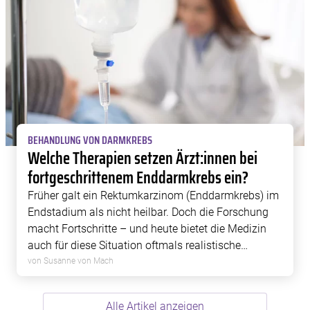
BEHANDLUNG VON DARMKREBS
Welche Therapien setzen Ärzt:innen bei
fortgeschrittenem Enddarmkrebs ein?
Früher galt ein Rektumkarzinom (Enddarmkrebs) im
Endstadium als nicht heilbar. Doch die Forschung
macht Fortschritte – und heute bietet die Medizin
auch für diese Situation oftmals realistische
Chancen auf ein längeres Überleben oder gar auf
von Susanne von Mach
Heilung.
Alle Artikel anzeigen