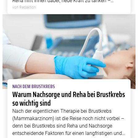
Reha hilft Ihnen dabei, neue Kraft zu tanken –
körperlich wie seelisch. Darüber hinaus zielt die
von Redaktion
Nachsorge bei Eierstockkrebs darauf ab, ihn […]
NACH DEM BRUSTKREBS
Warum Nachsorge und Reha bei Brustkrebs
so wichtig sind
Nach der eigentlichen Therapie bei Brustkrebs
(Mammakarzinom) ist die Reise noch nicht vorbei –
denn bei Brustkrebs sind Reha und Nachsorge
entscheidende Faktoren für einen langfristigen und