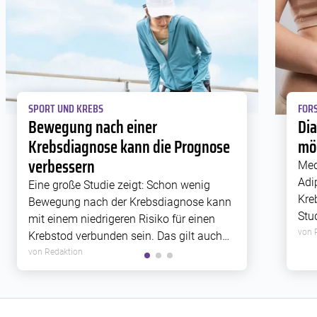
SPORT UND KREBS
FORS
Bewegung nach einer
Di
Krebsdiagnose kann die Prognose
mög
verbessern
Med
Adi
Eine große Studie zeigt: Schon wenig
Kre
Bewegung nach der Krebsdiagnose kann
Stu
mit einem niedrigeren Risiko für einen
Rez
von 
Krebstod verbunden sein. Das gilt auch
Zus
für Krebsarten, die bislang weniger gut
von Redaktion
Met
erforscht sind.