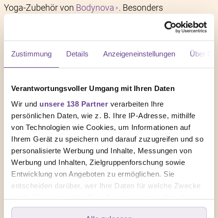
Yoga-Zubehör von
Bodynova
. Besonders
gelenkschonend sind
extra dicke Yogamatten
, die gut
polstern und dämpfen. Bei einer bequemen Sitzhaltung,
die weder Knie noch Hüfte strapaziert, können
Zustimmung
Details
Anzeigeneinstellungen
Über Co
Meditationskissen
und
Bolster
helfen. Darüber
hinaus gibt es weitere Hilfsmittel:
Verantwortungsvoller Umgang mit Ihren Daten
ein
Yogablock
hilft, Yoga-Haltungen zu stabilisieren
Wir und
unsere 138 Partner
verarbeiten Ihre
ein
Yogagurt
dient als Verlängerung der Arme und
persönlichen Daten, wie z. B. Ihre IP-Adresse, mithilfe
verhindert ein “Hineinzwängen” in eine Position
von Technologien wie Cookies, um Informationen auf
ein
Yogatuch
stabilisiert die Haltung auf der Matte, falls
Ihrem Gerät zu speichern und darauf zuzugreifen und so
die Hände schwitzig werden
personalisierte Werbung und Inhalte, Messungen von
Augenkissen
helfen bei der Entspannung
Werbung und Inhalten, Zielgruppenforschung sowie
Entwicklung von Angeboten zu ermöglichen. Sie
Yoga-Equipment
hilft, die eigenen Grenzen nicht zu
entscheiden darüber, wer Ihre Daten für welche Zwecke
überschreiten. Fühlt sich eine Yoga-Haltung wackelig
nutzt. Sie können Ihre Einwilligung jederzeit über die
an oder erfordert einen besonders achtsamen Umgang
Cookie-Erklärung oder durch Klicken auf das Privacy
mit dem Körper, sind Hilfsmittel dafür da, ihn liebevoll