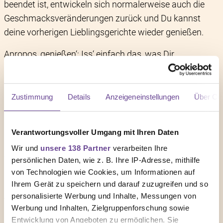
beendet ist, entwickeln sich normalerweise auch die
Geschmacksveränderungen zurück und Du kannst
deine vorherigen Lieblingsgerichte wieder genießen.
Apropos ‚genießen‘: Iss‘ einfach das, was Dir
momentan schmeckt und worauf Du Lust hast. Jetzt
steht vor allem im Vordergrund, genügend Energie zu
Dir zu nehmen, um bei Kräften zu bleiben. Und während
Zustimmung
Details
Anzeigeneinstellungen
Über Co
man gesunden Menschen von Ablenkung beim Essen
abrät, gilt dies für Dich nicht: Schau zum Beispiel ruhig
Verantwortungsvoller Umgang mit Ihren Daten
nebenher deine Lieblingsserie.
Wir und
unsere 138 Partner
verarbeiten Ihre
Wenn Du Dich danach fühlst, versuche öfter mit
persönlichen Daten, wie z. B. Ihre IP-Adresse, mithilfe
von Technologien wie Cookies, um Informationen auf
Freunden oder Familie gemeinsam zu essen – denn in
Ihrem Gerät zu speichern und darauf zuzugreifen und so
Gesellschaft schmeckt es tatsächlich oft besser.
personalisierte Werbung und Inhalte, Messungen von
Vielleicht hast Du auch keinen großen Hunger. In
Werbung und Inhalten, Zielgruppenforschung sowie
diesem Fall kann es helfen mehrere, kleinere
Entwicklung von Angeboten zu ermöglichen. Sie