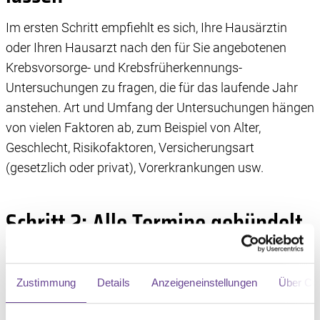
Im ersten Schritt empfiehlt es sich, Ihre Hausärztin
oder Ihren Hausarzt nach den für Sie angebotenen
Krebsvorsorge- und Krebsfrüherkennungs-
Untersuchungen zu fragen, die für das laufende Jahr
anstehen. Art und Umfang der Untersuchungen hängen
von vielen Faktoren ab, zum Beispiel von Alter,
Geschlecht, Risikofaktoren, Versicherungsart
(gesetzlich oder privat), Vorerkrankungen usw.
Schritt 2: Alle Termine gebündelt
festmachen
Zustimmung
Details
Anzeigeneinstellungen
Über Co
Dann geht es in die konkrete Terminvereinbarung. Falls
Sie die Untersuchungen in einem möglichst eng