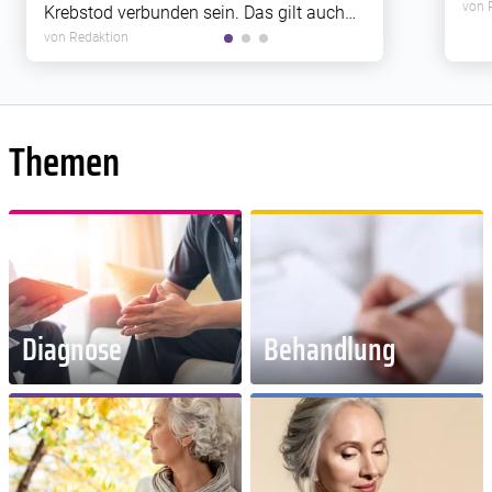
Rez
von 
Krebstod verbunden sein. Das gilt auch
Zus
für Krebsarten, die bislang weniger gut
von Redaktion
Met
erforscht sind.
Themen
Diagnose
Behandlung