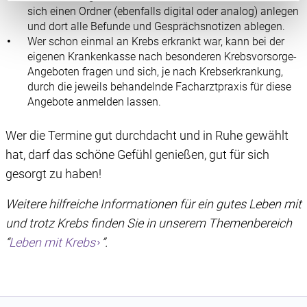
Informationen im Endgerät eines Seitenbesuchers
sich einen Ordner (ebenfalls digital oder analog) anlegen
speichern oder dort abrufen. Anschließend verarbeiten
und dort alle Befunde und Gesprächsnotizen ablegen.
wir die Informationen weiter. Dies alles hilft uns, unsere
Wer schon einmal an Krebs erkrankt war, kann bei der
eigenen Krankenkasse nach besonderen Krebsvorsorge-
Website optimal zu gestalten und fortlaufend zu
Angeboten fragen und sich, je nach Krebserkrankung,
verbessern. Für die Speicherung, den Abruf und die
durch die jeweils behandelnde Facharztpraxis für diese
Verarbeitung benötigen wir Ihre Einwilligung. Ihre
Angebote anmelden lassen.
Einwilligung können Sie mit Wirkung für die Zukunft
widerrufen, indem Sie auf das runde Icon in der linken
Wer die Termine gut durchdacht und in Ruhe gewählt
unteren Ecke klicken. Weitere Informationen finden Sie in
hat, darf das schöne Gefühl genießen, gut für sich
unserer Datenschutzerklärung.
gesorgt zu haben!
Weitere hilfreiche Informationen für ein gutes Leben mit
und trotz Krebs finden Sie in unserem Themenbereich
“
Leben mit Krebs
”.