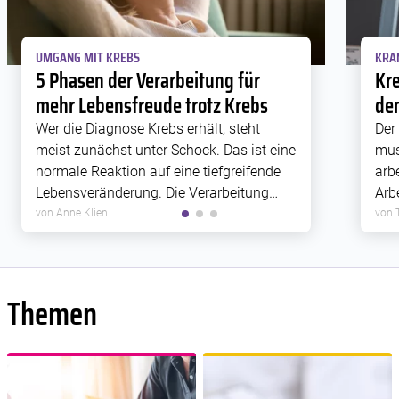
UMGANG MIT KREBS
KRA
5 Phasen der Verarbeitung für
Kre
mehr Lebensfreude trotz Krebs
den
Wer die Diagnose Krebs erhält, steht
Der
meist zunächst unter Schock. Das ist eine
mus
normale Reaktion auf eine tiefgreifende
arb
Lebensveränderung. Die Verarbeitung
Arb
einer Krebserkrankung verläuft bei jedem
Wor
von Anne Klien
von 
Menschen anders und benötigt Zeit.
dah
Bestimmte emotionale Reaktionen treten
erf
jedoch bei vielen […]
Themen