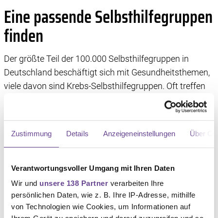
Eine passende Selbsthilfegruppen
finden
Der größte Teil der 100.000 Selbsthilfegruppen in
Deutschland beschäftigt sich mit Gesundheitsthemen,
viele davon sind Krebs-Selbsthilfegruppen. Oft treffen
sich nur Betroffene mit einer bestimmten Krebsart,
manche Gruppen trennen nach Alter oder Geschlecht –
viele Gruppen sind auch gemischt. Einige
Zustimmung
Details
Anzeigeneinstellungen
Über Co
Selbsthilfegruppen bilden Untergruppen, etwa spezielle
Sportgruppen oder Reisegruppen.
Verantwortungsvoller Umgang mit Ihren Daten
Wer nach einer passenden Krebs-Selbsthilfegruppe
Wir und
unsere 138 Partner
verarbeiten Ihre
sucht, wendet sich am besten an eine regionale
persönlichen Daten, wie z. B. Ihre IP-Adresse, mithilfe
Selbsthilfekontaktstelle. Die Mitarbeiter:innen dort
von Technologien wie Cookies, um Informationen auf
sammeln Informationen zu Selbsthilfegruppen in Ihrer