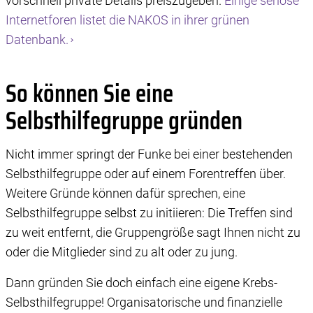
vorschnell private Details preiszugeben.
Einige seriöse
Verarbeitung benötigen wir Ihre Einwilligung. Ihre
Internetforen listet die NAKOS in ihrer grünen
Einwilligung können Sie mit Wirkung für die Zukunft
Datenbank.
widerrufen, indem Sie auf das runde Icon in der linken
unteren Ecke klicken. Weitere Informationen finden Sie in
unserer Datenschutzerklärung.
So können Sie eine
Selbsthilfegruppe gründen
Nicht immer springt der Funke bei einer bestehenden
Selbsthilfegruppe oder auf einem Forentreffen über.
Weitere Gründe können dafür sprechen, eine
Selbsthilfegruppe selbst zu initiieren: Die Treffen sind
zu weit entfernt, die Gruppengröße sagt Ihnen nicht zu
oder die Mitglieder sind zu alt oder zu jung.
Dann gründen Sie doch einfach eine eigene Krebs-
Selbsthilfegruppe! Organisatorische und finanzielle