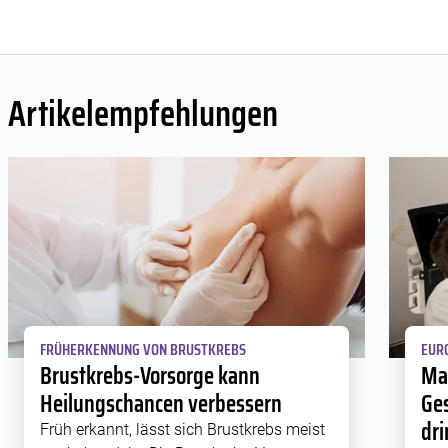
Artikelempfehlungen
FRÜHERKENNUNG VON BRUSTKREBS
EURO
Brustkrebs-Vorsorge kann
Ma
Heilungschancen verbessern
Ges
dr
Früh erkannt, lässt sich Brustkrebs meist