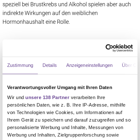
speziell bei Brustkrebs und Alkohol spielen aber auch
indirekte Wirkungen auf den weiblichen
Hormonhaushalt eine Rolle.
Kann Brustkrebs durch eine
falsche Ernährung entstehen?
Zustimmung
Details
Anzeigeneinstellungen
Über Co
Dass Pommes frites, Pizza und Kuchen nicht die beste
Basis für eine gesunde Ernährung sind, wissen die
Verantwortungsvoller Umgang mit Ihren Daten
meisten. Das bedeutet aber nicht, dass Sie komplett
Wir und
unsere 138 Partner
verarbeiten Ihre
darauf verzichten müssen.
persönlichen Daten, wie z. B. Ihre IP-Adresse, mithilfe
Brustkrebs ist keine unmittelbare Folge einer falschen
von Technologien wie Cookies, um Informationen auf
Ihrem Gerät zu speichern und darauf zuzugreifen und so
Ernährung. Fachleute empfehlen aber eine
personalisierte Werbung und Inhalte, Messungen von
ausgewogene Nährstoffzufuhr mit vielen
Werbung und Inhalten, Zielgruppenforschung sowie
Ballaststoffen (etwa aus Obst, Gemüse und