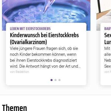
LEBEN MIT EIERSTOCKKREBS
BAB
Kinderwunsch bei Eierstockkrebs
Sex
(Ovarialkarzinom)
Lu
Viele jüngere Frauen fragen sich, ob sie
Mit
noch Kinder bekommen können, wenn
all
bei ihnen Eierstockkrebs diagnostiziert
Neb
wird. Die Antwort hängt von der Art und
Sex
der Ausbreitung der Erkrankung ab. Das
nic
von Redaktion
von 
Behandlungsteam muss genau prüfen,
auc
ob es die Fruchtbarkeit trotz der
Fam
operativen Entfernung des […]
Themen