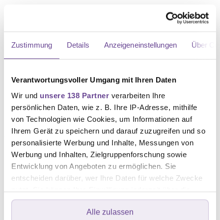
Essen Sie überwiegend ballaststoffreiche Lebensmittel,
also viel Gemüse, Obst und Vollkornprodukte.
Vermeiden Sie einen zu hohen Fettanteil in der Nahrung
Zustimmung
Details
Anzeigeneinstellungen
Über Co
– vor allem verringern Sie den Anteil tierischer und
gesättigter Fettsäuren. Gesund sind aber ungesättigte
Fettsäuren, zum Beispiel aus Avocados, Nüssen oder
Verantwortungsvoller Umgang mit Ihren Daten
Olivenöl.
Verzichten Sie möglichst auf das Rauchen und trinken
Wir und
unsere 138 Partner
verarbeiten Ihre
Sie Alkohol nur in Maßen.
persönlichen Daten, wie z. B. Ihre IP-Adresse, mithilfe
von Technologien wie Cookies, um Informationen auf
Ihrem Gerät zu speichern und darauf zuzugreifen und so
Welche Rolle spielen Bewegung
personalisierte Werbung und Inhalte, Messungen von
und Sport?
Werbung und Inhalten, Zielgruppenforschung sowie
Entwicklung von Angeboten zu ermöglichen. Sie
entscheiden darüber, wer Ihre Daten für welche Zwecke
Es lohnt sich, das Leben mit Brustkrebs aktiv zu
nutzt. Sie können Ihre Einwilligung jederzeit über die
gestalten. Denn
Sport und Bewegung
haben viele
Cookie-Erklärung oder durch Klicken auf das Privacy
positive Effekte, von denen Brustkrebs-Patient:innen
Alle zulassen
Trigger Symbol ändern oder widerrufen