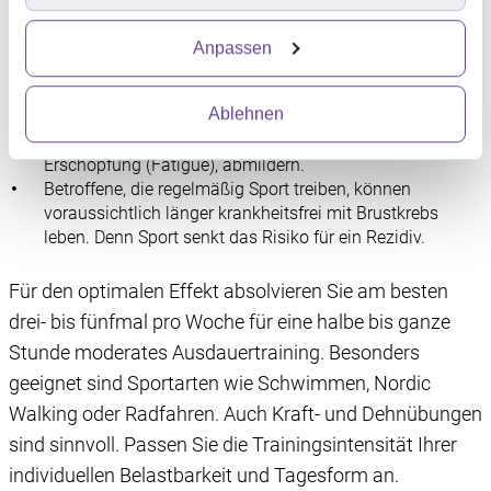
profitieren:
Erfahren Sie mehr darüber, wie Ihre persönlichen Daten
Anpassen
verarbeitet werden, und legen Sie Ihre Präferenzen im
Bewegung trainiert das Herz-Kreislauf-System und
Abschnitt Einzelheiten
fest.
macht es belastbarer.
Ablehnen
Durch Sport lassen sich Nebenwirkungen der
Chemotherapie, wie zum Beispiel chronische
Wir verwenden Dienste von Drittanbietern, die
Erschöpfung (Fatigue), abmildern.
Informationen im Endgerät eines Seitenbesuchers
Betroffene, die regelmäßig Sport treiben, können
speichern oder dort abrufen. Anschließend verarbeiten
voraussichtlich länger krankheitsfrei mit Brustkrebs
wir die Informationen weiter. Dies alles hilft uns, unsere
leben. Denn Sport senkt das Risiko für ein Rezidiv.
Website optimal zu gestalten und fortlaufend zu
verbessern. Für die Speicherung, den Abruf und die
Für den optimalen Effekt absolvieren Sie am besten
Verarbeitung benötigen wir Ihre Einwilligung. Ihre
drei- bis fünfmal pro Woche für eine halbe bis ganze
Einwilligung können Sie mit Wirkung für die Zukunft
Stunde moderates Ausdauertraining. Besonders
widerrufen, indem Sie auf das runde Icon in der linken
unteren Ecke klicken. Weitere Informationen finden Sie in
geeignet sind Sportarten wie Schwimmen, Nordic
unserer Datenschutzerklärung.
Walking oder Radfahren. Auch Kraft- und Dehnübungen
sind sinnvoll. Passen Sie die Trainingsintensität Ihrer
individuellen Belastbarkeit und Tagesform an.