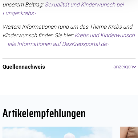
unserem Beitrag:
Sexualität und Kinderwunsch bei
Website optimal zu gestalten und fortlaufend zu
Lungenkrebs
verbessern. Für die Speicherung, den Abruf und die
Verarbeitung benötigen wir Ihre Einwilligung. Ihre
Weitere Informationen rund um das Thema Krebs und
Einwilligung können Sie mit Wirkung für die Zukunft
Kinderwunsch finden Sie hier:
Krebs und Kinderwunsch
widerrufen, indem Sie auf das runde Icon in der linken
unteren Ecke klicken. Weitere Informationen finden Sie in
– alle Informationen auf DasKrebsportal.de
unserer Datenschutzerklärung.
Quellennachweis
Artikelempfehlungen