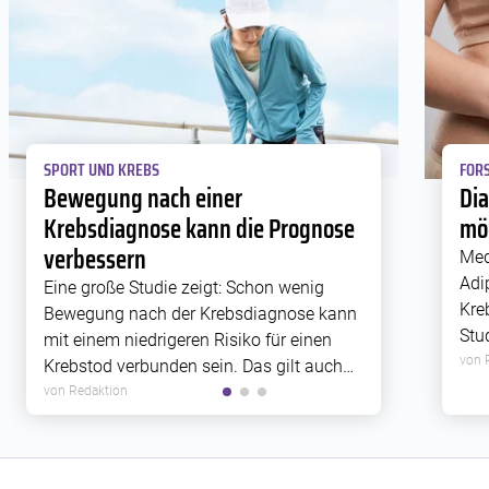
SPORT UND KREBS
FORS
Bewegung nach einer
Di
Krebsdiagnose kann die Prognose
mög
verbessern
Med
Adi
Eine große Studie zeigt: Schon wenig
Kre
Bewegung nach der Krebsdiagnose kann
Stu
mit einem niedrigeren Risiko für einen
Rez
von 
Krebstod verbunden sein. Das gilt auch
Zus
für Krebsarten, die bislang weniger gut
von Redaktion
Met
erforscht sind.