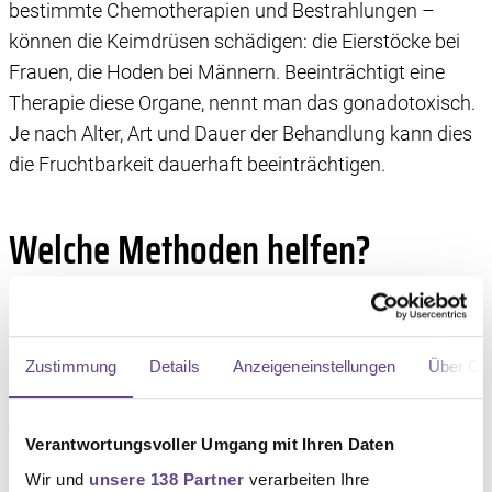
bestimmte Chemotherapien und Bestrahlungen –
können die Keimdrüsen schädigen: die Eierstöcke bei
Frauen, die Hoden bei Männern. Beeinträchtigt eine
Therapie diese Organe, nennt man das gonadotoxisch.
Je nach Alter, Art und Dauer der Behandlung kann dies
die Fruchtbarkeit dauerhaft beeinträchtigen.
Welche Methoden helfen?
Für Frauen gibt es heute bewährte Möglichkeiten: Das
Einfrieren von Eizellen (Kryokonservierung) ist die
gängigste Methode, dauert etwa zwei Wochen und ist
Zustimmung
Details
Anzeigeneinstellungen
Über Co
auch bei hormonabhängigen Tumoren möglich.
Alternativ kann Eierstockgewebe eingelagert oder der
Verantwortungsvoller Umgang mit Ihren Daten
Eierstock vor einer Beckenbestrahlung aus dem
Wir und
unsere 138 Partner
verarbeiten Ihre
Strahlenfeld verlagert werden. Für Männer ist die