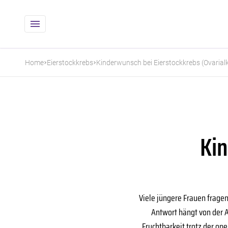
Home
Eierstockkrebs
Kinderwunsch bei Eierstockkrebs (Ovarial
Kin
Viele jüngere Frauen fragen
Antwort hängt von der 
Fruchtbarkeit trotz der op