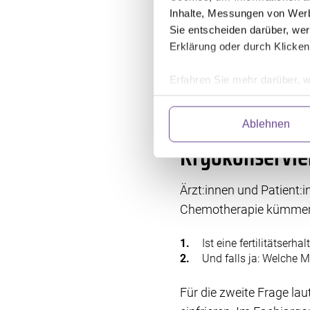
mögliche Schwangerschaft
Inhalte, Messungen von Werb
chemotherapeutischen Wi
Sie entscheiden darüber, wer
nur die Krebszellen, son
Erklärung oder durch Klicken
mehr durch Spermien bef
Erfahren Sie mehr darüber, w
besitzt, kann eine Chem
Einzelheiten
fest.
für die Strahlentherapie,
Ablehnen
Wir verwenden Dienste von Dr
Kryokonservie
abrufen. Anschließend verarbe
und fortlaufend zu verbessern
Einwilligung können Sie mit W
Ärzt:innen und Patient:
klicken. Weitere Information
Chemotherapie kümmern. 
Ist eine fertilitätserh
Und falls ja: Welche M
Für die zweite Frage la