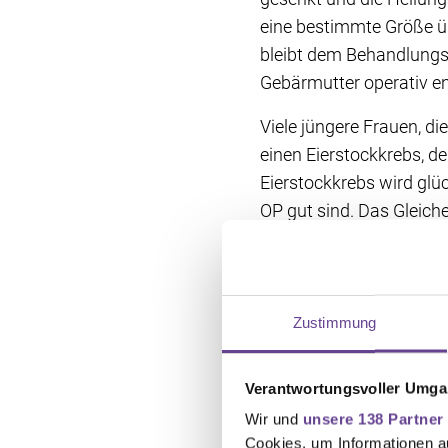
eine bestimmte Größe üb
bleibt dem Behandlungst
Gebärmutter operativ en
Viele jüngere Frauen, d
einen Eierstockkrebs, de
Eierstockkrebs wird glüc
OP gut sind. Das Gleich
Keimstrangtumoren bezei
Stützgewebe der Eierst
Zustimmung
Auswirkungen 
Kinderwunsch
Verantwortungsvoller Umgan
Wir und
unsere 138 Partner
Auch die
Chemotherapi
Cookies, um Informationen a