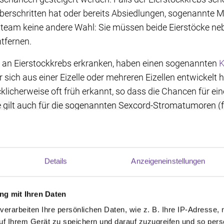
erschritten hat oder bereits Absiedlungen, sogenannte Me
eam keine andere Wahl: Sie müssen beide Eierstöcke nebst
tfernen.
ie an Eierstockkrebs erkranken, haben einen sogenannten
K
r sich aus einer Eizelle oder mehreren Eizellen entwickelt h
klicherweise oft früh erkannt, so dass die Chancen für eine
e gilt auch für die sogenannten Sexcord-Stromatumoren (f
chnet). Hier entwickelt sich der Eierstockkrebs aus den Z
öcke aufbauen.
Details
Anzeigeneinstellungen
der Chemotherapie auf Fruchtbarke
g mit Ihren Daten
verarbeiten Ihre persönlichen Daten, wie z. B. Ihre IP-Adresse, 
e
, die sich in der Regel an die OP anschließt, hat einen gr
uf Ihrem Gerät zu speichern und darauf zuzugreifen und so pers