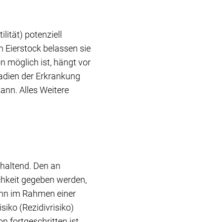
ilität) potenziell
en Eierstock belassen sie
on möglich ist, hängt vor
tadien der Erkrankung
ann. Alles Weitere
haltend. Den an
chkeit gegeben werden,
ann im Rahmen einer
iko (Rezidivrisiko)
 fortgeschritten ist,