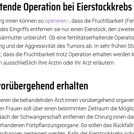
altende Operation bei Eierstockkrebs
rg:innen können so
operieren
, dass die Fruchtbarkeit (Fert
 des Eingriffs entfernen sie nur einen Eierstock, den zweit
ebärmutter unberührt. Ob eine fertilitätserhaltende Operati
ng und der Aggressivität des Tumors ab. In sehr frühen S
 dass die Fruchtbarkeit trotz Operation erhalten werden k
 ausschließlich Ihre Ärztin oder Ihr Arzt erläutern.
vorübergehend erhalten
ieren die behandelnden Ärzt:innen vorübergehend organer
en Frauen soll über einen bestimmten Zeitraum die Mögli
ach der Schwangerschaft entfernen die Chirurg:innen d
rhandenen Fortpflanzungsorgane. So sollen das Rückfallris
chancen gesteigert werden. Falls der Eierstockkrebs schon