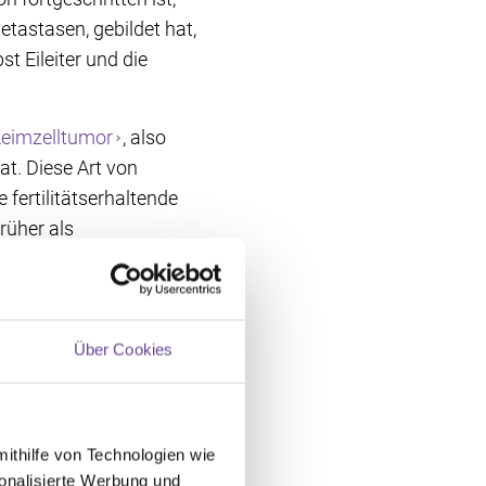
tastasen, gebildet hat,
 Eileiter und die
eimzelltumor
, also
at. Diese Art von
 fertilitätserhaltende
rüher als
ellen, die das
Über Cookies
it und
mithilfe von Technologien wie
oßen Einfluss auf eine
onalisierte Werbung und