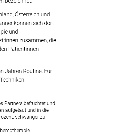
en bezeichnet.
hland, Österreich und
nner können sich dort
apie und
rzt:innen zusammen, die
den Patientinnen
en Jahren Routine. Für
 Techniken.
s Partners befruchtet und
en aufgetaut und in die
Prozent, schwanger zu
 Chemotherapie