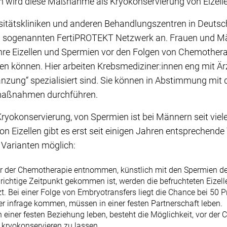
on wird diese Maßnahme als Kryokonservierung von Eizell
rsitätskliniken und anderen Behandlungszentren in Deutsc
 sogenannten FertiPROTEKT Netzwerk an. Frauen und Mä
 ihre Eizellen und Spermien vor den Folgen von Chemother
en können. Hier arbeiten Krebsmediziner:innen eng mit Ä
nzung“ spezialisiert sind. Sie können in Abstimmung mit 
maßnahmen durchführen.
 Kryokonservierung, von Spermien ist bei Männern seit viel
n Eizellen gibt es erst seit einigen Jahren entsprechende
 Varianten möglich:
or der Chemotherapie entnommen, künstlich mit den Spermien de
richtige Zeitpunkt gekommen ist, werden die befruchteten Eizell
t. Bei einer Folge von Embryotransfers liegt die Chance bei 50 
er infrage kommen, müssen in einer festen Partnerschaft leben.
in einer festen Beziehung leben, besteht die Möglichkeit, vor der
 kryokonservieren zu lassen.