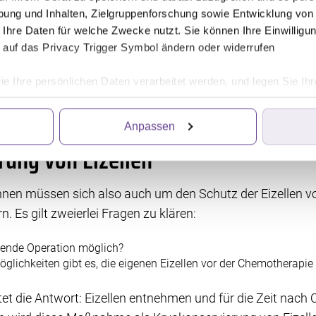
. Sie zielt darauf ab, eventuell verbliebene Krebszellen 
ung und Inhalten, Zielgruppenforschung sowie Entwicklung von
rkstoffen handelt es sich allerdings um Zellgifte. Sie hab
 Ihre Daten für welche Zwecke nutzt. Sie können Ihre Einwilligun
dern auch die Eizellen zu zerstören oder so stark zu schädi
 auf das Privacy Trigger Symbol ändern oder widerrufen
ruchtet werden können. Da jede Frau nur eine begrenzte 
ie Ihre persönlichen Daten verarbeitet werden, und legen Sie I
otherapie auch zu andauernder Unfruchtbarkeit führen. Da
 die bei Eierstockkrebs allerdings eine untergeordnete Rolle
Anpassen
ittanbietern, die Informationen im Endgerät eines Seitenbesuch
rung von Eizellen
iten wir die Informationen weiter. Dies alles hilft uns, unsere W
. Für die Speicherung, den Abruf und die Verarbeitung benötigen 
irkung für die Zukunft widerrufen, indem Sie auf das runde Icon
innen müssen sich also auch um den Schutz der Eizellen v
en finden Sie in unserer Datenschutzerklärung.
Es gilt zweierlei Fragen zu klären:
altende Operation möglich?
öglichkeiten gibt es, die eigenen Eizellen vor der Chemotherapi
utet die Antwort: Eizellen entnehmen und für die Zeit nac