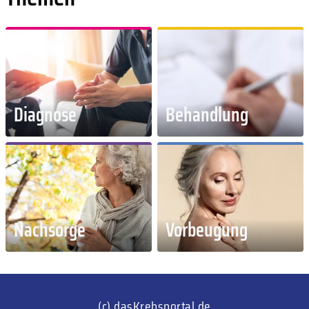
Diagnose
Behandlung
Nachsorge
Vorbeugung
(c) dasKrebsportal.de