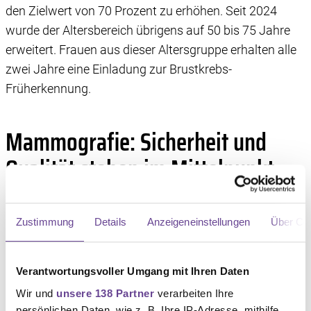
den Zielwert von 70 Prozent zu erhöhen. Seit 2024
wurde der Altersbereich übrigens auf 50 bis 75 Jahre
erweitert. Frauen aus dieser Altersgruppe erhalten alle
zwei Jahre eine Einladung zur Brustkrebs-
Früherkennung.
Mammografie: Sicherheit und
Qualität stehen im Mittelpunkt
Bei der Mammografie, einer modernen
Röntgenuntersuchung der weiblichen Brust, können die
Zustimmung
Details
Anzeigeneinstellungen
Über Co
Patientinnen zudem auf die hohe Qualität und
Sicherheit vertrauen. Denn Strahlensicherheit und -
Verantwortungsvoller Umgang mit Ihren Daten
schutz sind in Deutschland streng geregelt. Die Vorteile
Wir und
unsere 138 Partner
verarbeiten Ihre
der Brustkrebs-Früherkennung überwiegen deutlich.
persönlichen Daten, wie z. B. Ihre IP-Adresse, mithilfe