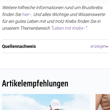
Website optimal zu gestalten und fortlaufend zu
Weitere hilfreiche Informationen rund um Brustkrebs
verbessern. Für die Speicherung, den Abruf und die
Verarbeitung benötigen wir Ihre Einwilligung. Ihre
finden Sie
hier
. Und alles Wichtige und Wissenswerte
Einwilligung können Sie mit Wirkung für die Zukunft
für ein gutes Leben mit und trotz Krebs finden Sie in
widerrufen, indem Sie auf das runde Icon in der linken
unserem Themenbereich “
Leben mit Krebs
”.
unteren Ecke klicken. Weitere Informationen finden Sie in
unserer Datenschutzerklärung.
Quellennachweis
Artikelempfehlungen