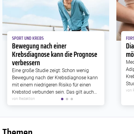
SPORT UND KREBS
FORS
Bewegung nach einer
Di
Krebsdiagnose kann die Prognose
mög
verbessern
Med
Adi
Eine große Studie zeigt: Schon wenig
Kre
Bewegung nach der Krebsdiagnose kann
Stu
mit einem niedrigeren Risiko für einen
Rez
von 
Krebstod verbunden sein. Das gilt auch
Zus
für Krebsarten, die bislang weniger gut
von Redaktion
Met
erforscht sind.
Themen