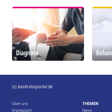
Diagnose
Behan
(c) dasKrebsportal.de
Über uns
THEMEN
Impressum
News