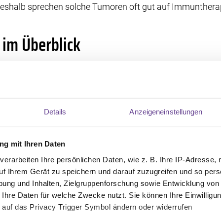
shalb sprechen solche Tumoren oft gut auf Immuntherap
 im Überblick
n 355 Patientinnen und Patienten Atezolizumab zusammen 
ie allein. Nach rund dreieinhalb Jahren zeigten sich klare
waren nach drei Jahren rückfallfrei, gegenüber 76,2 % i
mit nahezu halbiert.
Details
Anzeigeneinstellungen
traten in der Kombinationsgruppe häufiger auf: 84,1 % v
g mit Ihren Daten
Behandlungsteam über Ihren dMMR-Status und über mögli
verarbeiten Ihre persönlichen Daten, wie z. B. Ihre IP-Adresse, 
Behandlung erfahren Sie hier:
Chemotherapie bei Dickda
uf Ihrem Gerät zu speichern und darauf zuzugreifen und so pers
ung und Inhalten, Zielgruppenforschung sowie Entwicklung von
uelle Entwicklungen gibt die Seite:
Neue Therapien bei Di
 Ihre Daten für welche Zwecke nutzt. Sie können Ihre Einwilligun
 auf das Privacy Trigger Symbol ändern oder widerrufen