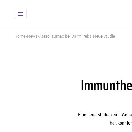
Home
News
Atezolizumab bei Darmkrebs: Neue Studie
Immunther
Eine neue Studie zeigt: Wer
hat, könnte