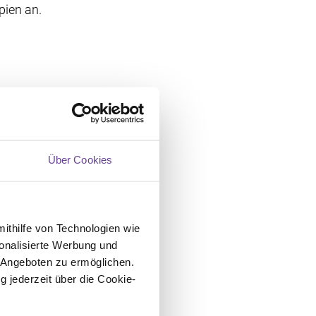
ien an.
mit der Chemotherapie,
 Unterschiede: 86,3 %
n der Chemo-Gruppe. Das
Über Cookies
s. 71,9 %. Sprechen Sie
che Therapieoptionen.
mithilfe von Technologien wie
rmkrebs
onalisierte Werbung und
 Angeboten zu ermöglichen.
ckdarmkrebs
g jederzeit über die Cookie-