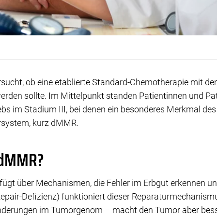
ucht, ob eine etablierte Standard-Chemotherapie mit den
rden sollte. Im Mittelpunkt standen Patientinnen und Pat
s im Stadium III, bei denen ein besonderes Merkmal des
rsystem, kurz dMMR.
 dMMR?
rfügt über Mechanismen, die Fehler im Erbgut erkennen 
air-Defizienz) funktioniert dieser Reparaturmechanismus
änderungen im Tumorgenom – macht den Tumor aber besse