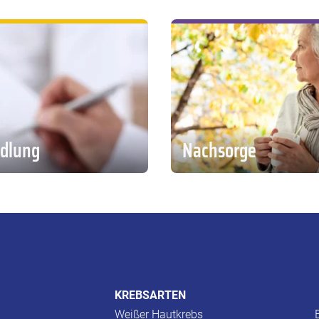
dlung
Nachsorge
KREBSARTEN
Weißer Hautkrebs