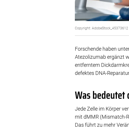
Copyright: AdobeStock_45373612
Forschende haben unters
Atezolizumab ergänzt we
entferntem Dickdarmkreb
defektes DNA-Reparatu
Was bedeutet
Jede Zelle im Körper ve
mit dMMR (Mismatch-Rep
Das führt zu mehr Ver