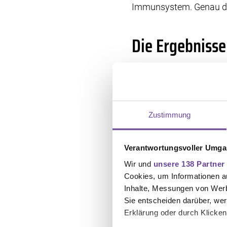
Immunsystem. Genau de
Die Ergebnisse
In der Studie erhielte
357 nur die Chemotherap
der Kombinationsgruppe 
Rückfallrisiko wurde da
Zustimmung
Schwere Nebenwirkungen 
Verantwortungsvoller Umgan
daher offen mit Ihrem 
Wir und
unsere 138 Partner
Mehr über die Standard-
Cookies, um Informationen a
Inhalte, Messungen von Werb
Einen Überblick über akt
Sie entscheiden darüber, wer
(Immuntherapie)
Erklärung oder durch Klicken