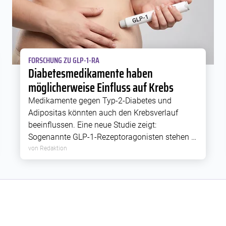
FORSCHUNG ZU GLP-1-RA
Diabetesmedikamente haben
möglicherweise Einfluss auf Krebs
Medikamente gegen Typ-2-Diabetes und
Adipositas könnten auch den Krebsverlauf
beeinflussen. Eine neue Studie zeigt:
Sogenannte GLP-1-Rezeptoragonisten stehen in
Zusammenhang mit einem geringeren
von Redaktion
Metastasierungsrisiko.