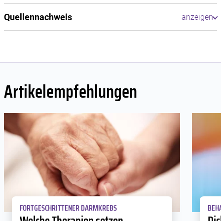
Quellennachweis
Artikelempfehlungen
FORTGESCHRITTENER DARMKREBS
BEH
Welche Therapien setzen
Dic