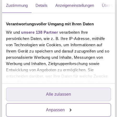
Lebensspanne kann sich nachweislich verlängern.
Zustimmung
Details
Anzeigeneinstellungen
Über Co
Mögliche Nebenwirkungen sind Bluthochdruck,
eiweißhaltiger Urin (Proteinurie) oder seltener ein
Darmdurchbruch.
Verantwortungsvoller Umgang mit Ihren Daten
Wir und
unsere 138 Partner
verarbeiten Ihre
Aflibercept
setzt sich aus den Teilen eines Antikörpers
persönlichen Daten, wie z. B. Ihre IP-Adresse, mithilfe
und zweier VEGF-Rezeptoren zusammen. Damit
von Technologien wie Cookies, um Informationen auf
fungiert es gewissermaßen als „doppelter“ VEGF-
Ihrem Gerät zu speichern und darauf zuzugreifen und so
Hemmer. Aflibercept kann Bluthochdruck, Blutungen,
personalisierte Werbung und Inhalte, Messungen von
Embolien oder Proteinurie mit sich bringen.
Werbung und Inhalten, Zielgruppenforschung sowie
Entwicklung von Angeboten zu ermöglichen. Sie
Ramucirumab
gehört zu den VEGF-Rezeptor-Blockern:
entscheiden darüber, wer Ihre Daten für welche Zwecke
Dieser Antikörper besetzt eine der Bindestellen für den
nutzt. Sie können Ihre Einwilligung jederzeit über die
Gefäß-Wachstumsfaktor, den VEGF-Rezeptor Typ 2
Cookie-Erklärung oder durch Klicken auf das Privacy
Alle zulassen
Trigger Symbol ändern oder widerrufen
(VEGFR-2), sodass das Wachstumssignal nicht
weitergereicht werden kann. Zu den relevanten
Erfahren Sie mehr darüber, wie Ihre persönlichen Daten
Anpassen
Nebenwirkungen zählen ein Mangel an bestimmten
verarbeitet werden, und legen Sie Ihre Präferenzen im