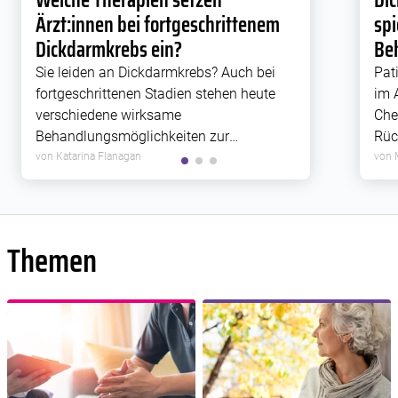
Ärzt:innen bei fortgeschrittenem
spi
Dickdarmkrebs ein?
Be
Sie leiden an Dickdarmkrebs? Auch bei
Pat
fortgeschrittenen Stadien stehen heute
im 
verschiedene wirksame
Che
Behandlungsmöglichkeiten zur
Rück
Verfügung. In ausgewählten Fällen kann
Kol
von Katarina Flanagan
von 
sogar noch eine Heilung erreicht werden,
kön
etwa wenn Metastasen vollständig
Ein
entfernt werden können. Ist dies nicht
möglich, […]
Themen