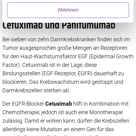
Immunzellen (Neutropenie) und Bluthochdruck.
Abschnitt Einzelheiten
fest.
Ablehnen
Wir verwenden Dienste von Drittanbietern, die
Cetuximab und Panitumumab
Informationen im Endgerät eines Seitenbesuchers
speichern oder dort abrufen. Anschließend verarbeiten
Bei sieben von zehn Darmkrebskranken finden sich im
wir die Informationen weiter. Dies alles hilft uns, unsere
Tumor ausgesprochen große Mengen an Rezeptoren
Website optimal zu gestalten und fortlaufend zu
verbessern. Für die Speicherung, den Abruf und die
für den Haut-Wachstumsfaktor EGF (Epidermal Growth
Verarbeitung benötigen wir Ihre Einwilligung. Ihre
Factor). Cetuximab ist in der Lage, diese
Einwilligung können Sie mit Wirkung für die Zukunft
Bindungsstellen (EGF-Rezeptor, EGFR) dauerhaft zu
widerrufen, indem Sie auf das runde Icon in der linken
blockieren. Das Krebswachstum wird gestoppt und
unteren Ecke klicken. Weitere Informationen finden Sie in
Darmkrebszellen sterben ab.
unserer Datenschutzerklärung.
Der EGFR-Blocker
Cetuximab
hilft in Kombination mit
Chemotherapie, jedoch ist auch eine Monotherapie
zulässig. Damit er wirken kann, dürfen die Krebszellen
allerdings keine Mutation an einem Gen für das