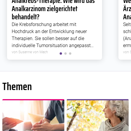
Analkrebs-Therapie: Wie wird das
We
Analkarzinom zielgerichtet
Ärz
behandelt?
Ana
Die Krebsforschung arbeitet mit
Sel
Hochdruck an der Entwicklung neuer
sch
Therapien. Sie sollen besser auf die
(Ana
individuelle Tumorsituation angepasst
erm
werden. Erfolgversprechende Ansätze für
Erk
von Susanne von Mach
von 
die Behandlung von Analkrebs bieten die
Leb
intensitätsmodulierte Strahlentherapie
und
und moderne Antikörper-Therapien.
let
Themen