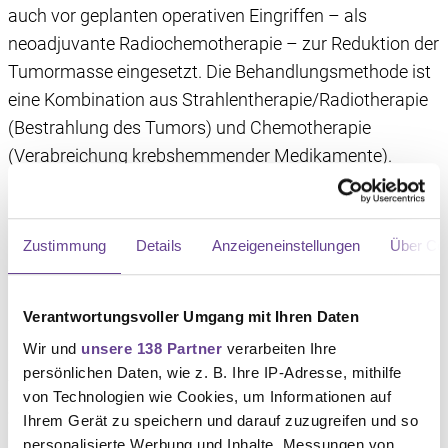
auch vor geplanten operativen Eingriffen – als
neoadjuvante Radiochemotherapie – zur Reduktion der
Tumormasse eingesetzt. Die Behandlungsmethode ist
eine Kombination aus Strahlentherapie/Radiotherapie
(Bestrahlung des Tumors) und Chemotherapie
(Verabreichung krebshemmender Medikamente).
Neben dem Tumorgebiet werden meist auch die
Lymphknoten im Becken sowie beide Leisten bestrahlt.
Zustimmung
Details
Anzeigeneinstellungen
Über Co
Die Therapie dauert meist mehrere Wochen.
Erst wenn nach einer kombinierten
Verantwortungsvoller Umgang mit Ihren Daten
Radiochemotherapie noch Tumoranteile nachweisbar
Wir und
unsere 138 Partner
verarbeiten Ihre
sind oder der Tumor nach erfolgreicher Behandlung
persönlichen Daten, wie z. B. Ihre IP-Adresse, mithilfe
wiederkehrt (Rezidiv), ziehen Ärzt:innen einen
von Technologien wie Cookies, um Informationen auf
operativen Eingriff in Betracht.
Ihrem Gerät zu speichern und darauf zuzugreifen und so
personalisierte Werbung und Inhalte, Messungen von