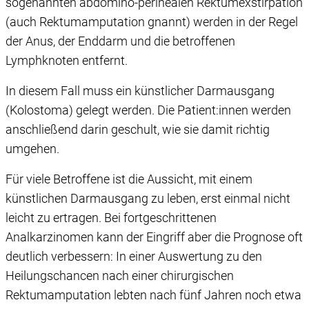
sogenannten abdomino-perinealen Rektumexstirpation
Einwilligung können Sie mit Wirkung für die Zukunft
widerrufen, indem Sie auf das runde Icon in der linken
(auch Rektumamputation gnannt) werden in der Regel
unteren Ecke klicken. Weitere Informationen finden Sie in
der Anus, der Enddarm und die betroffenen
unserer Datenschutzerklärung.
Lymphknoten entfernt.
In diesem Fall muss ein künstlicher Darmausgang
(Kolostoma) gelegt werden. Die Patient:innen werden
anschließend darin geschult, wie sie damit richtig
umgehen.
Für viele Betroffene ist die Aussicht, mit einem
künstlichen Darmausgang zu leben, erst einmal nicht
leicht zu ertragen. Bei fortgeschrittenen
Analkarzinomen kann der Eingriff aber die Prognose oft
deutlich verbessern: In einer Auswertung zu den
Heilungschancen nach einer chirurgischen
Rektumamputation lebten nach fünf Jahren noch etwa