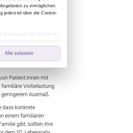
isch erhöhen das
 Angeboten zu ermöglichen.
n sich zum Beispiel in
g jederzeit über die Cookie-
st und Gemüse.
schen Gesellschaft für
hre Präferenzen im
Abschnitt
ür Darmkrebs zu senken.
Alle zulassen
ers speichern oder dort
ebsite optimal zu gestalten
wir Ihre Einwilligung. Ihre
 in der linken unteren Ecke
von Patient:innen mit
e familiäre Vorbelastung
in geringerem Ausmaß.
ne dass konkrete
n einem familiären
ilie gibt, sollten ihre
or dem 50. Lebensjahr