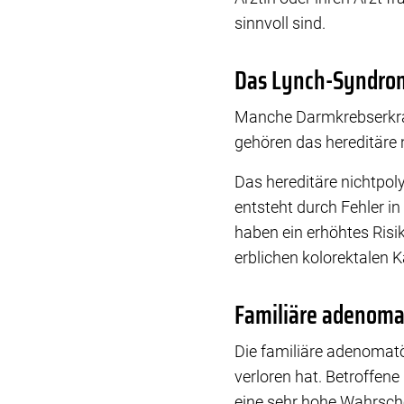
sinnvoll sind.
Das Lynch-Syndro
Manche Darmkrebserkra
gehören das hereditäre 
Das hereditäre nichtpol
entsteht durch Fehler in
haben ein erhöhtes Risik
erblichen kolorektalen 
Familiäre adenoma
Die familiäre adenomatö
verloren hat. Betroffen
eine sehr hohe Wahrsche