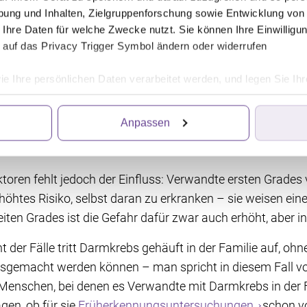
 Denn sowohl Alkohol als auch rotes oder gepökeltes Fle
ung und Inhalten, Zielgruppenforschung sowie Entwicklung von
 Ballaststoffe es zu senken scheinen. Ballaststoffe finde
 Ihre Daten für welche Zwecke nutzt. Sie können Ihre Einwilligun
ukten oder Hülsenfrüchten und in geringerer Menge in Ob
 auf das Privacy Trigger Symbol ändern oder widerrufen
e dazu, die allgemeinen Ernährungsempfehlungen der Deut
ie Ihre persönlichen Daten verarbeitet werden, und legen Sie I
und Obst und Gemüse vermehrt zu essen, um das Risiko f
Anpassen
ittanbietern, die Informationen im Endgerät eines Seitenbesuch
mkrebs: Gene als Ursache
iten wir die Informationen weiter. Dies alles hilft uns, unsere W
. Für die Speicherung, den Abruf und die Verarbeitung benötigen 
irkung für die Zukunft widerrufen, indem Sie auf das runde Icon
toren fehlt jedoch der Einfluss: Verwandte ersten Grades 
en finden Sie in unserer Datenschutzerklärung.
öhtes Risiko, selbst daran zu erkranken – sie weisen ein
iten Grades ist die Gefahr dafür zwar auch erhöht, aber 
t der Fälle tritt Darmkrebs gehäuft in der Familie auf, oh
sgemacht werden können – man spricht in diesem Fall vo
Menschen, bei denen es Verwandte mit Darmkrebs in der Fam
agen, ob für sie
Früherkennungsuntersuchungen
schon v