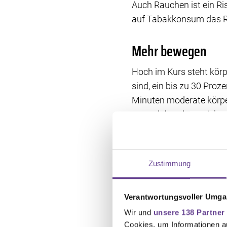
Auch Rauchen ist ein Ri
auf Tabakkonsum das R
Mehr bewegen
Hoch im Kurs steht körp
sind, ein bis zu 30 Pro
Minuten moderate körper
raten daher dazu, sich 
Gesunde Ernährun
Zustimmung
Die Ernährung spielt bei
für ein kolorektales Ka
mit 30 Gramm Ballastst
Verantwortungsvoller Umgan
Wir und
unsere 138 Partner
Wichtig ist auch, den A
Cookies, um Informationen a