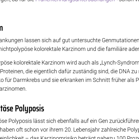
m
nkungen lassen sich auf gut untersuchte Genmutationen
nichtpolypöse kolorektale Karzinom und die familiäre ad
ypöse kolorektale Karzinom wird auch als „Lynch-Syndrom
 Proteinen, die eigentlich dafür zuständig sind, die DNA zu
o für Darmkrebs und sie erkranken im Schnitt früher als P
Karzinomen.
töse Polyposis
se Polyposis lässt sich ebenfalls auf ein Gen zurückführe
e haben oft schon vor ihrem 20. Lebensjahr zahlreiche Po
inlichkeit – das Karzinomrisiko beträgt nahezu 100 Proz