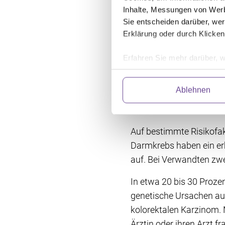
Mengen zu konsumieren.
Inhalte, Messungen von Werb
Darmkrebsrisiko, während
Sie entscheiden darüber, wer
(Vollkorn-)Getreideprod
Erklärung oder durch Klicken
Generell raten Fachleut
Erfahren Sie mehr darüber, w
Ernährung zu befolgen 
Einzelheiten
fest.
Ablehnen
Wir verwenden Dienste von Dr
Familiärer Dar
abrufen. Anschließend verarbe
und fortlaufend zu verbessern
Einwilligung können Sie mit W
Auf bestimmte Risikofak
klicken. Weitere Information
Darmkrebs haben ein erh
auf. Bei Verwandten zwe
In etwa 20 bis 30 Prozen
genetische Ursachen au
kolorektalen Karzinom. 
Ärztin oder ihren Arzt fr