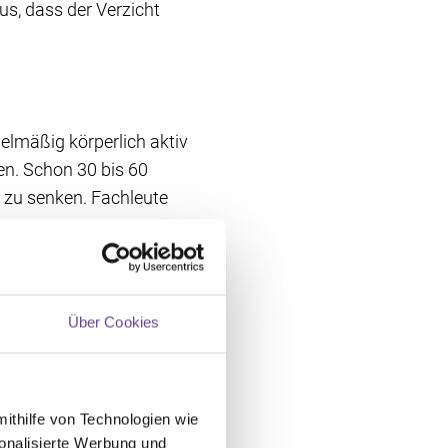
us, dass der Verzicht
elmäßig körperlich aktiv
en. Schon 30 bis 60
s zu senken. Fachleute
Über Cookies
lle Diät, um das Risiko
e ausgewogene Mischkost
mithilfe von Technologien wie
Fleisch nur in geringen
onalisierte Werbung und