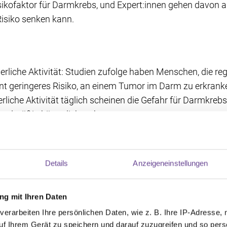
sikofaktor für Darmkrebs, und Expert:innen gehen davon a
isiko senken kann.
erliche Aktivität: Studien zufolge haben Menschen, die reg
zent geringeres Risiko, an einem Tumor im Darm zu erkrank
liche Aktivität täglich scheinen die Gefahr für Darmkreb
regelmäßig körperlich zu bewegen.
g
Details
Anzeigeneinstellungen
 Darmkrebs eine besondere Rolle. Zwar gibt es keine spezie
rzinom zu senken. Allerdings empfehlen Expert:innen ein
offen pro Tag.
g mit Ihren Daten
verarbeiten Ihre persönlichen Daten, wie z. B. Ihre IP-Adresse, 
lkoholkonsum einzuschränken und rotes oder verarbeitetes 
uf Ihrem Gerät zu speichern und darauf zuzugreifen und so pers