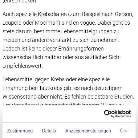
„entschlacken“.
Auch spezielle Krebsdiäten (zum Beispiel nach Gerson,
Leupold oder Moerman) sind en vogue. Dabei geht es
stets darum, bestimmte Lebensmittelgruppen zu
meiden und andere verstärkt zu sich zu nehmen.
Jedoch ist keine dieser Ernährungsformen
wissenschaftlich haltbar oder aus ärztlicher Sicht
empfehlenswert.
Lebensmittel gegen Krebs oder eine spezielle
Ernährung bei Hautkrebs gibt es nach derzeitigem
Wissensstand aber nicht. Es fehlen belastbare Studien,
um Vorteile auf wissenschaftlich hohem Niveau zu
belegen. Expert:innen raten Krebserkrankten davon ab,
ihre Ernährung einzuschränken, da es schnell zu einer
Unterversorgung mit Energie oder einzelnen
Zustimmung
Details
Anzeigeneinstellungen
Über Co