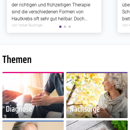
der richtigen und frühzeitigen Therapie
übe
sind die verschiedenen Formen von
Sch
Hautkrebs oft sehr gut heilbar. Doch
bie
manchmal haben Hautkrebs-Therapien
All
von Volker Budinger
von 
selbst langfristige Folgen. Worauf Sie
abe
sich einstellen sollten.
geg
Themen
Diagnose
Nachsorge