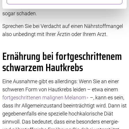
Wir verwenden Dienste von Drittanbietern, die
Krebspatient:innen nicht nur nutzlos – manche können
Informationen im Endgerät eines Seitenbesuchers
sogar schaden.
speichern oder dort abrufen. Anschließend verarbeiten
wir die Informationen weiter. Dies alles hilft uns, unsere
Sprechen Sie bei Verdacht auf einen Nährstoffmangel
Website optimal zu gestalten und fortlaufend zu
also unbedingt mit Ihrer Ärztin oder Ihrem Arzt.
verbessern. Für die Speicherung, den Abruf und die
Verarbeitung benötigen wir Ihre Einwilligung. Ihre
Ernährung bei fortgeschrittenem
Einwilligung können Sie mit Wirkung für die Zukunft
widerrufen, indem Sie auf das runde Icon in der linken
schwarzem Hautkrebs
unteren Ecke klicken. Weitere Informationen finden Sie in
unserer Datenschutzerklärung.
Eine Ausnahme gibt es allerdings: Wenn Sie an einer
schweren Form von Hautkrebs leiden – etwa einem
fortgeschrittenen malignen Melanom
–, kann es sein,
dass Ihr Allgemeinzustand beeinträchtigt wird. Dann ist
gegebenenfalls eine spezielle hochkalorische Diät
sinnvoll. Das bedeutet, dass eine besonders energie-