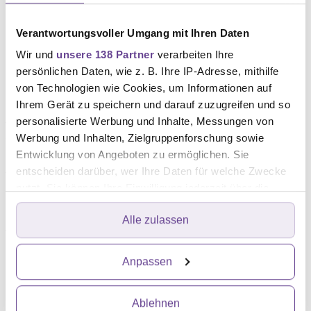
Nährstoffen kommen kann.
Verantwortungsvoller Umgang mit Ihren Daten
Nahrungsergänzungsmittel nur
Wir und
unsere 138 Partner
verarbeiten Ihre
bei nachweislichem Mangel
persönlichen Daten, wie z. B. Ihre IP-Adresse, mithilfe
von Technologien wie Cookies, um Informationen auf
Ihrem Gerät zu speichern und darauf zuzugreifen und so
Auch für einzelne Vitamine, Nahrungsergänzungsmittel
personalisierte Werbung und Inhalte, Messungen von
oder „Superfoods“ sprechen Expert:innen keine
Werbung und Inhalten, Zielgruppenforschung sowie
Entwicklung von Angeboten zu ermöglichen. Sie
Empfehlung aus. So gibt es kein Lebensmittel, kein
entscheiden darüber, wer Ihre Daten für welche Zwecke
Vitamin und auch kein Öl, das speziell bei Hautkrebs
nutzt. Sie können Ihre Einwilligung jederzeit über die
heilsam wäre.
Cookie-Erklärung oder durch Klicken auf das Privacy
Alle zulassen
Trigger Symbol ändern oder widerrufen
Auch Nahrungsergänzungsmittel empfehlen sich nur
dann, wenn ein nachgewiesener Mangel an den
Erfahren Sie mehr darüber, wie Ihre persönlichen Daten
Anpassen
betreffenden Nährstoffen besteht. Sowohl
verarbeitet werden, und legen Sie Ihre Präferenzen im
Multivitaminpräparate als auch einzelne Vitamine,
Abschnitt Einzelheiten
fest.
Ablehnen
Mineralstoffe oder Pflanzenauszüge sind für