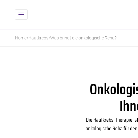
Home
Hautkrebs
Was bringt die onkologische Reha?
Onkologis
Ihn
Die Hautkrebs-Therapie ist
onkologische Reha für den