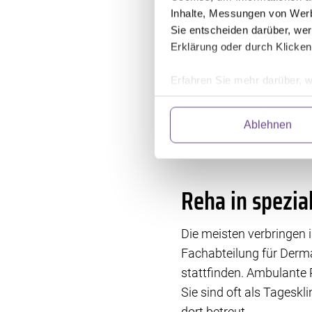
Inhalte, Messungen von Werb
Grundsätzlich ist eine R
Sie entscheiden darüber, wer
Sie haben zwar eine ges
Erklärung oder durch Klicken
Je nach Region und Ums
Erfahren Sie mehr darüber, w
AHB/stationäre Reha od
Einzelheiten
fest.
Anschlussrehabilitatio
Ablehnen
Erstbehandlung. Die Alte
Wir verwenden Dienste von Dr
antreten.
abrufen. Anschließend verarbe
und fortlaufend zu verbessern
Einwilligung können Sie mit W
Reha in spezia
klicken. Weitere Information
Die meisten verbringen i
Fachabteilung für Derm
stattfinden. Ambulante 
Sie sind oft als Tageskl
dort betreut.