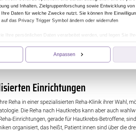
ung und Inhalten, Zielgruppenforschung sowie Entwicklung von
eha keineswegs verpflichtend; sie abzulehnen, wäre aber o
 Ihre Daten für welche Zwecke nutzt. Sie können Ihre Einwilligun
etzliche Wahlfreiheit, doch zuweilen auch ein begrenztes
 auf das Privacy Trigger Symbol ändern oder widerrufen
tänden stehen mehrere Entscheidungen für die dreiwöch
ie Ihre persönlichen Daten verarbeitet werden, und legen Sie I
er jeweils die ambulante Variante
und in welcher Einrich
–
n (AHB) beginnt unmittelbar (höchstens wenige Wochen A
Anpassen
rnative, stationäre onkologische Reha, lässt sich bis zu 
ittanbietern, die Informationen im Endgerät eines Seitenbesuch
iten wir die Informationen weiter. Dies alles hilft uns, unsere W
. Für die Speicherung, den Abruf und die Verarbeitung benötigen 
irkung für die Zukunft widerrufen, indem Sie auf das runde Icon
lisierten Einrichtungen
en finden Sie in unserer Datenschutzerklärung.
hre Reha in einer spezialisierten Reha-Klinik ihrer Wahl, mö
atologie. Die Reha nach Hautkrebs kann aber auch wahl
Reha-Einrichtungen, gerade für Hautkrebs-Betroffene, sind 
iniken organisiert, das heißt, Patient:innen sind über die 