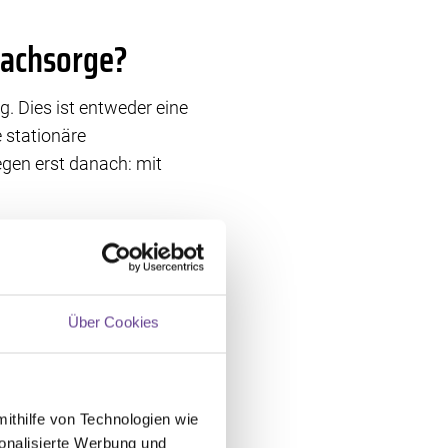
Nachsorge?
. Dies ist entweder eine
 stationäre
egen erst danach: mit
ch aus darauf an, doch
te stehen auch regionale
aldienst. Alle
Über Cookies
mithilfe von Technologien wie
umständen ab.
onalisierte Werbung und