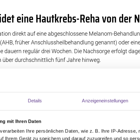
idet eine Hautkrebs-Reha von der 
itation direkt auf eine abgeschlossene Melanom-Behandlung
 (AHB, früher Anschlussheilbehandlung genannt) oder eine
e dauern regulär drei Wochen. Die Nachsorge erfolgt dag
 über durchschnittlich fünf Jahre hinweg.
Behandlungsteam während der Melanom-Behandlung von si
das Thema Rehabilitation anstoßen. Für ambulant Betreu
reit. Während stationärer Behandlung berät der Kliniksozi
ei der Antragstellung.
Details
Anzeigeneinstellungen
chkeiten bei einer Hautkrebs-Reha
g mit Ihren Daten
verarbeiten Ihre persönlichen Daten, wie z. B. Ihre IP-Adresse, 
oll ist, hängt von Ihrer Gesundheit und von Ihren Lebens
uf Ihrem Gerät zu speichern und darauf zuzugreifen und so pers