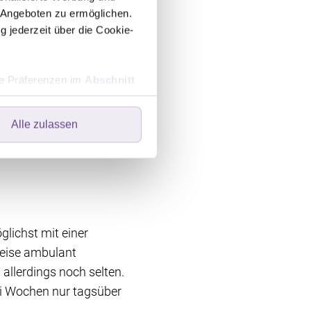
 Angeboten zu ermöglichen.
ft nicht ratsam.
g jederzeit über die Cookie-
 Angebot.
ige Reha an:
hre Präferenzen im
Abschnitt
tung? Eine
bstand) nach der
Alle zulassen
einem Jahr später
ers speichern oder dort
ebsite optimal zu gestalten
wir Ihre Einwilligung. Ihre
 in der linken unteren Ecke
glichst mit einer
weise ambulant
allerdings noch selten.
drei Wochen nur tagsüber