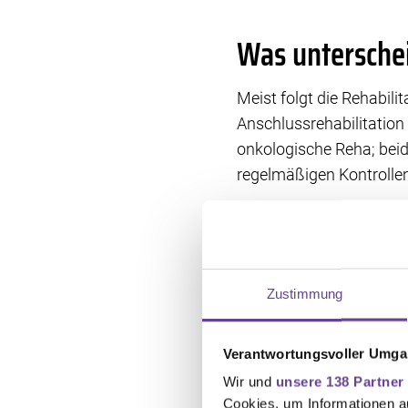
Was untersche
Meist folgt die Rehabil
Anschlussrehabilitation
onkologische Reha; beid
regelmäßigen Kontrollen
Meist spricht Sie das 
Sie können auch selbst 
Krebsberatungsstellen be
Genannten helfen auch b
Zustimmung
Ihre Wahlmögli
Verantwortungsvoller Umgan
Wir und
unsere 138 Partner
Was genau jeweils sinnv
Cookies, um Informationen a