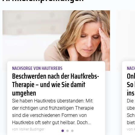
NACHSORGE VON HAUTKREBS
NAC
Beschwerden nach der Hautkrebs-
Onk
Therapie – und wie Sie damit
So 
umgehen
in
Sie haben Hautkrebs überstanden: Mit
Die
der richtigen und frühzeitigen Therapie
übe
sind die verschiedenen Formen von
Sch
Hautkrebs oft sehr gut heilbar. Doch
bie
manchmal haben Hautkrebs-Therapien
All
von Volker Budinger
von 