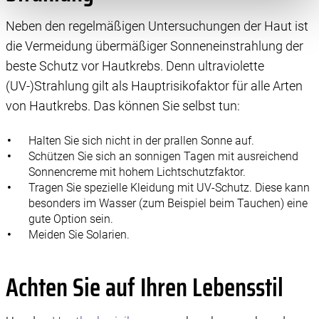
speichern oder dort abrufen. Anschließend verarbeiten
wir die Informationen weiter. Dies alles hilft uns, unsere
Neben den regelmäßigen Untersuchungen der Haut ist
Website optimal zu gestalten und fortlaufend zu
die Vermeidung übermäßiger Sonneneinstrahlung der
verbessern. Für die Speicherung, den Abruf und die
beste Schutz vor Hautkrebs. Denn ultraviolette
Verarbeitung benötigen wir Ihre Einwilligung. Ihre
(UV-)Strahlung gilt als Hauptrisikofaktor für alle Arten
Einwilligung können Sie mit Wirkung für die Zukunft
von Hautkrebs. Das können Sie selbst tun:
widerrufen, indem Sie auf das runde Icon in der linken
unteren Ecke klicken. Weitere Informationen finden Sie in
Halten Sie sich nicht in der prallen Sonne auf.
unserer Datenschutzerklärung.
Schützen Sie sich an sonnigen Tagen mit ausreichend
Sonnencreme mit hohem Lichtschutzfaktor.
Tragen Sie spezielle Kleidung mit UV-Schutz. Diese kann
besonders im Wasser (zum Beispiel beim Tauchen) eine
gute Option sein.
Meiden Sie Solarien.
Achten Sie auf Ihren Lebensstil