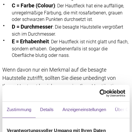
C = Farbe (Colour)
: Der Hautfleck hat eine auffällige,
unregelmäßige Färbung, die mit rosafarbenen, grauen
oder schwarzen Punkten durchsetzt ist.
D = Durchmesser
: Die besagte Hautstelle vergrößert
sich im Durchmesser.
E = Erhabenheit
: Der Hautfleck ist nicht glatt und flach,
sondern erhaben. Gegebenenfalls ist sogar die
Oberfläche blutig oder nass.
Wenn davon nur ein Merkmal auf die besagte
Hautstelle zutrifft, sollten Sie diese unbedingt von
Ihrem Hautarzt beziehungsweise Ihrer Hautärztin
überprüfen lassen.
Zustimmung
Details
Anzeigeneinstellungen
Über Co
Untersuchungen in der Arztpraxis
Verantwortungsvoller Umgang mit Ihren Daten
Patient:innen, bei denen bereits Hautkrebs