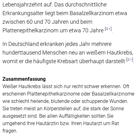
Einwilligung können Sie mit Wirkung für die Zukunft
Lebensjahrzehnt auf. Das durchschnittliche
widerrufen, indem Sie auf das runde Icon in der linken
Erkrankungsalter liegt beim Basalzellkarzinom etwa
unteren Ecke klicken. Weitere Informationen finden Sie in
zwischen 60 und 70 Jahren und beim
unserer Datenschutzerklärung.
[
4
]
Plattenepithelkarzinom um etwa 70 Jahre
.
In Deutschland erkranken jedes Jahr mehrere
hunderttausend Menschen neu an weißem Hautkrebs,
[
4
]
womit er die häufigste Krebsart überhaupt darstellt
.
Zusammenfassung
Weißer Hautkrebs lässt sich nur recht schwer erkennen. Oft
erscheinen Plattenepithelkarzinome oder Basalzellkarzinome
wie schlecht heilende, blutende oder schuppende Wunden.
Sie treten meist an Körperstellen auf, die stark der Sonne
ausgesetzt sind. Bei allen Auffälligkeiten sollten Sie
umgehend Ihre Hautärztin bzw. Ihren Hautarzt um Rat
fragen.