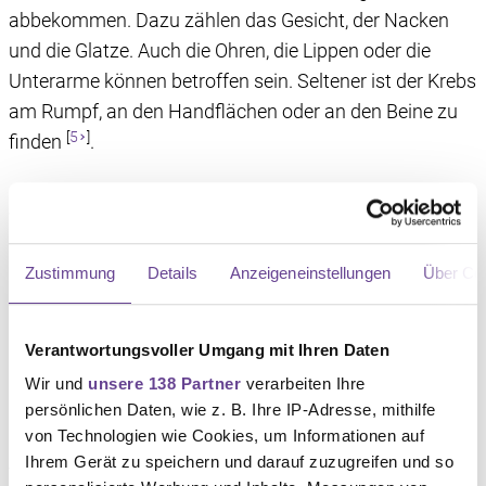
abbekommen. Dazu zählen das Gesicht, der Nacken
und die Glatze. Auch die Ohren, die Lippen oder die
Unterarme können betroffen sein. Seltener ist der Krebs
am Rumpf, an den Handflächen oder an den Beine zu
[
5
]
finden
.
Wie ein Plattenepithelkarzinom
aussieht
Zustimmung
Details
Anzeigeneinstellungen
Über Co
Plattenepithelkarzinome lassen sich oft nur schwer von
Basalzellkarzinomen unterscheiden. Das
Verantwortungsvoller Umgang mit Ihren Daten
Plattenepithelkarzinom erscheint oft als raue,
Wir und
unsere 138 Partner
verarbeiten Ihre
schuppige oder verhornte Hautstelle, die gerötet sein
persönlichen Daten, wie z. B. Ihre IP-Adresse, mithilfe
von Technologien wie Cookies, um Informationen auf
kann. Manche Stellen können auch etwas dunkler
Ihrem Gerät zu speichern und darauf zuzugreifen und so
[
5
]
verfärbt oder verkrustet sein
.