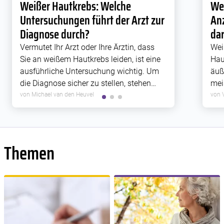
Weißer Hautkrebs: Welche
We
Untersuchungen führt der Arzt zur
An
Diagnose durch?
da
Vermutet Ihr Arzt oder Ihre Ärztin, dass
Wei
Sie an weißem Hautkrebs leiden, ist eine
Hau
ausführliche Untersuchung wichtig. Um
äuß
die Diagnose sicher zu stellen, stehen
mei
verschiedene Maßnahmen zur
Bes
von Michael van den Heuvel
von 
Verfügung. Was kommt in der
den
Hautarztpraxis auf Sie zu? Ein Überblick.
Pla
Übe
Themen