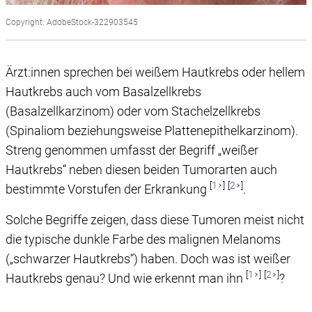
Copyright: AdobeStock-322903545
Ärzt:innen sprechen bei weißem Hautkrebs oder hellem
Hautkrebs auch vom Basalzellkrebs
(Basalzellkarzinom) oder vom Stachelzellkrebs
(Spinaliom beziehungsweise Plattenepithelkarzinom).
Streng genommen umfasst der Begriff „weißer
Hautkrebs“ neben diesen beiden Tumorarten auch
[
1
]
[
2
]
bestimmte Vorstufen der Erkrankung
.
Solche Begriffe zeigen, dass diese Tumoren meist nicht
die typische dunkle Farbe des malignen Melanoms
(„schwarzer Hautkrebs“) haben. Doch was ist weißer
[
1
]
[
2
]
Hautkrebs genau? Und wie erkennt man ihn
?