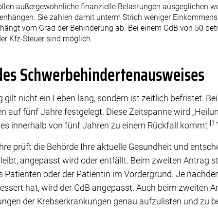
llen außergewöhnliche finanzielle Belastungen ausgeglichen wer
hängen. Sie zahlen damit unterm Strich weniger Einkommenss
s hängt vom Grad der Behinderung ab. Bei einem GdB von 50 betr
er Kfz-Steuer sind möglich.
des Schwerbehindertenausweises
lt nicht ein Leben lang, sondern ist zeitlich befristet. Be
len auf fünf Jahre festgelegt. Diese Zeitspanne wird „Hei
[
1
b es innerhalb von fünf Jahren zu einem Rückfall kommt
re prüft die Behörde Ihre aktuelle Gesundheit und entsche
ibt, angepasst wird oder entfällt. Beim zweiten Antrag st
Patienten oder der Patientin im Vordergrund. Je nachdem
bessert hat, wird der GdB angepasst. Auch beim zweiten A
nkungen der Krebserkrankungen genau aufzulisten und zu 