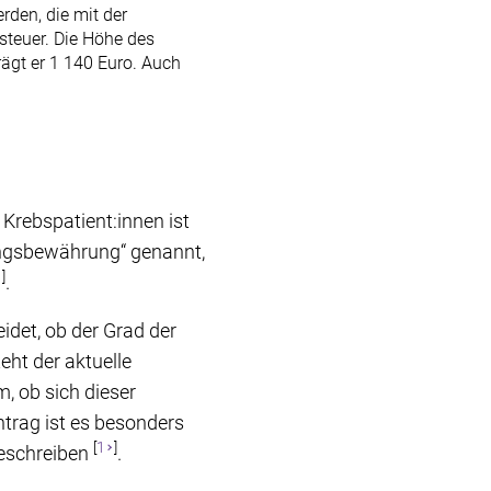
den, die mit der
teuer. Die Höhe des
ägt er 1 140 Euro. Auch
i Krebspatient:innen ist
lungsbewährung“ genannt,
]
.
idet, ob der Grad der
eht der aktuelle
, ob sich dieser
ntrag ist es besonders
[
1
]
beschreiben
.