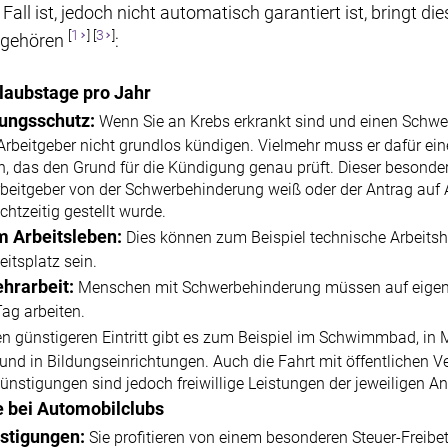
ll ist, jedoch nicht automatisch garantiert ist, bringt die
[
1
] [
3
]
u gehören
:
rlaubstage pro Jahr
ungsschutz:
Wenn Sie an Krebs erkrankt sind und einen Schw
 Arbeitgeber nicht grundlos kündigen. Vielmehr muss er dafür ei
en, das den Grund für die Kündigung genau prüft. Dieser beson
 Arbeitgeber von der Schwerbehinderung weiß oder der Antrag auf
htzeitig gestellt wurde.
im Arbeitsleben:
Dies können zum Beispiel technische Arbeitsh
itsplatz sein.
ehrarbeit:
Menschen mit Schwerbehinderung müssen auf eigen
ag arbeiten.
en günstigeren Eintritt gibt es zum Beispiel im Schwimmbad, in 
nd in Bildungseinrichtungen. Auch die Fahrt mit öffentlichen Ve
ünstigungen sind jedoch freiwillige Leistungen der jeweiligen An
e bei Automobilclubs
nstigungen:
Sie profitieren von einem besonderen Steuer-Freib