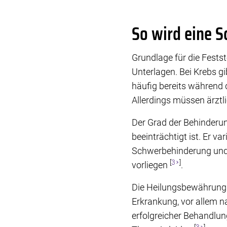
So wird eine S
Grundlage für die Fests
Unterlagen. Bei Krebs g
häufig bereits während
Allerdings müssen ärztl
Der Grad der Behinderun
beeinträchtigt ist. Er v
Schwerbehinderung und
[
3
]
vorliegen
.
Die Heilungsbewährung i
Erkrankung, vor allem n
erfolgreicher Behandlun