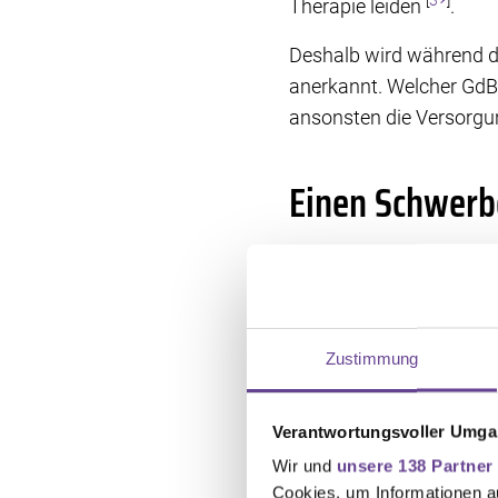
[
3
]
Therapie leiden
.
Deshalb wird während de
anerkannt. Welcher GdB
ansonsten die Versorg
Einen Schwerb
Der Schwerbehindertena
Schreiben oder über ein
die jeweiligen Landespor
Antragsformular nutzen,
Zustimmung
[
1
]
benötigt
.
Wichtig: Nennen Sie nic
Verantwortungsvoller Umgan
Beeinträchtigungen, die
Wir und
unsere 138 Partner
[
1
]
sind zum Beispiel
:
Cookies, um Informationen a