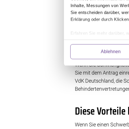
Inhalte, Messungen von Werb
Chronische Müdigkeit 
Sie entscheiden darüber, wer
Chronische Schmerze
Erklärung oder durch Klicken
Empfindungsstörung
Seh- und Hörverluste
Erfahren Sie mehr darüber, w
Eingeschränkte Beweg
Einzelheiten
fest.
Depressionen
Ängste
Ablehnen
Wir verwenden Dienste von Dr
abrufen. Anschließend verarbe
Wenn Sie Schwierigkeite
und fortlaufend zu verbessern
Sie mit dem Antrag einr
Einwilligung können Sie mit W
VdK Deutschland, die S
klicken. Weitere Information
Behindertenvertretung
Diese Vorteile
Wenn Sie einen Schwerb