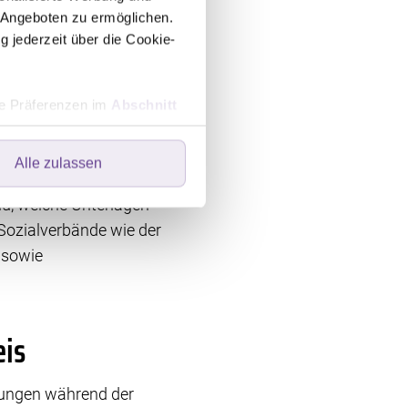
 Angeboten zu ermöglichen.
g jederzeit über die Cookie-
hre Präferenzen im
Abschnitt
Alle zulassen
ers speichern oder dort
ebsite optimal zu gestalten
nd, welche Unterlagen
wir Ihre Einwilligung. Ihre
 Sozialverbände wie der
 in der linken unteren Ecke
 sowie
eis
kungen während der