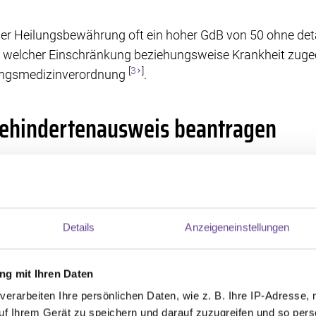
r Heilungsbewährung oft ein hoher GdB von 50 ohne detai
 welcher Einschränkung beziehungsweise Krankheit zugeor
[
3
]
ungsmedizinverordnung
.
ehindertenausweis beantragen
usweis wird beim Versorgungsamt beantragt – entweder
 Antragsformular, das Sie bei vielen Versorgungsämtern h
tale ausfüllen können. Wenn es für Sie möglich ist, sollten
 weil es alle wichtigen Fragen abdeckt, welche die Behörd
Details
Anzeigeneinstellungen
ht nur die Grunderkrankung, also den Krebs, sondern alle
g mit Ihren Daten
 schon länger als sechs Monate bestehen, und beschreibe
verarbeiten Ihre persönlichen Daten, wie z. B. Ihre IP-Adresse, 
uf Ihrem Gerät zu speichern und darauf zuzugreifen und so pers