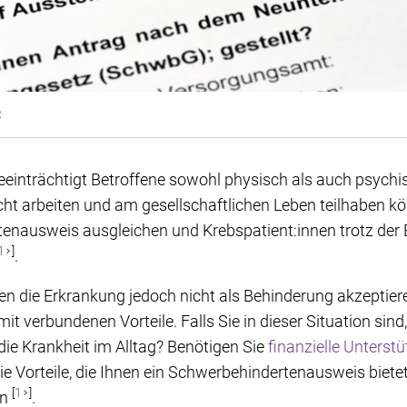
2
einträchtigt Betroffene sowohl physisch als auch psychis
icht arbeiten und am gesellschaftlichen Leben teilhaben k
tenausweis ausgleichen und Krebspatient:innen trotz der 
1
]
.
n die Erkrankung jedoch nicht als Behinderung akzeptier
t verbundenen Vorteile. Falls Sie in dieser Situation sind
 die Krankheit im Alltag? Benötigen Sie
finanzielle Unterst
ie Vorteile, die Ihnen ein Schwerbehindertenausweis biete
[
1
]
rn
.