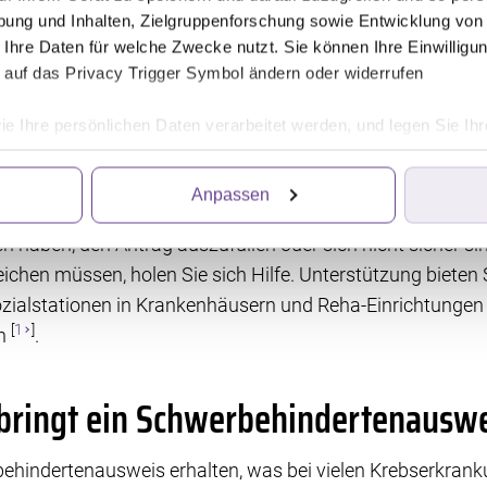
ung und Inhalten, Zielgruppenforschung sowie Entwicklung von
(Fatigue)
 Ihre Daten für welche Zwecke nutzt. Sie können Ihre Einwilligun
n
 auf das Privacy Trigger Symbol ändern oder widerrufen
en
ie Ihre persönlichen Daten verarbeitet werden, und legen Sie I
lichkeit
Anpassen
ittanbietern, die Informationen im Endgerät eines Seitenbesuch
iten wir die Informationen weiter. Dies alles hilft uns, unsere W
n haben, den Antrag auszufüllen oder sich nicht sicher si
. Für die Speicherung, den Abruf und die Verarbeitung benötigen 
eichen müssen, holen Sie sich Hilfe. Unterstützung bieten
irkung für die Zukunft widerrufen, indem Sie auf das runde Icon
ozialstationen in Krankenhäusern und Reha-Einrichtungen
en finden Sie in unserer Datenschutzerklärung.
[
1
]
en
.
 bringt ein Schwerbehindertenausw
ehindertenausweis erhalten, was bei vielen Krebserkran