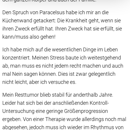
wir die Informationen weiter. Dies alles hilft uns, unsere
Website optimal zu gestalten und fortlaufend zu
Den Spruch von Paracelsus habe ich mir an die
verbessern. Für die Speicherung, den Abruf und die
Küchenwand getackert: Die Krankheit geht, wenn sie
Verarbeitung benötigen wir Ihre Einwilligung. Ihre
ihren Zweck erfüllt hat. Ihren Zweck hat sie erfüllt, sie
Einwilligung können Sie mit Wirkung für die Zukunft
kann/muss also gehen!
widerrufen, indem Sie auf das runde Icon in der linken
unteren Ecke klicken. Weitere Informationen finden Sie in
Ich habe mich auf die wesentlichen Dinge im Leben
unserer Datenschutzerklärung.
konzentriert. Meinen Stress baute ich weitestgehend
ab, man muss es nicht jedem recht machen und auch
mal Nein sagen können. Dies ist zwar gelegentlich
nicht leicht, aber ich versuche es.
Mein Resttumor blieb stabil für anderthalb Jahre.
Leider hat sich bei der anschließenden Kontroll-
Untersuchung eine geringe Größenprogression
ergeben. Von einer Therapie wurde allerdings noch mal
abgesehen, jedoch muss ich wieder im Rhythmus von