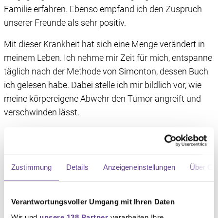
Familie erfahren. Ebenso empfand ich den Zuspruch
unserer Freunde als sehr positiv.
Mit dieser Krankheit hat sich eine Menge verändert in
meinem Leben. Ich nehme mir Zeit für mich, entspanne
täglich nach der Methode von Simonton, dessen Buch
ich gelesen habe. Dabei stelle ich mir bildlich vor, wie
meine körpereigene Abwehr den Tumor angreift und
verschwinden lässt.
Ich versuche nicht, nach dem WARUM zu fragen. Diese
Frage kann keiner beantworten, und wenn meine
Nerven mal wieder verrückt spielen und ich mit meiner
Zustimmung
Details
Anzeigeneinstellungen
Über Co
Diagnose hadere, höre ich gerne eine Entspannungs-
CD. Zur Stärkung des Immunsystems bewegen wir uns
häufig an der frischen Luft.
Verantwortungsvoller Umgang mit Ihren Daten
Wir und
unsere 138 Partner
verarbeiten Ihre