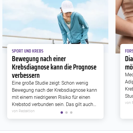
SPORT UND KREBS
FORS
Bewegung nach einer
Di
Krebsdiagnose kann die Prognose
mög
verbessern
Med
Adi
Eine große Studie zeigt: Schon wenig
Kre
Bewegung nach der Krebsdiagnose kann
Stu
mit einem niedrigeren Risiko für einen
Rez
von 
Krebstod verbunden sein. Das gilt auch
Zus
für Krebsarten, die bislang weniger gut
von Redaktion
Met
erforscht sind.