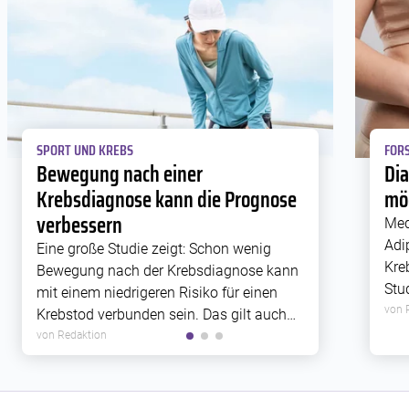
SPORT UND KREBS
FORS
Bewegung nach einer
Di
Krebsdiagnose kann die Prognose
mög
verbessern
Med
Adi
Eine große Studie zeigt: Schon wenig
Kre
Bewegung nach der Krebsdiagnose kann
Stu
mit einem niedrigeren Risiko für einen
Rez
von 
Krebstod verbunden sein. Das gilt auch
Zus
für Krebsarten, die bislang weniger gut
von Redaktion
Met
erforscht sind.