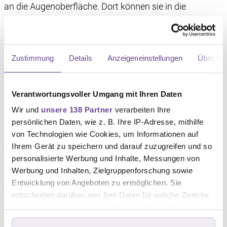
an die Augenoberfläche. Dort können sie in die
gesunden Zellen der Hornhaut eindringen und sie
schädigen.
Dies führt dazu, dass sich auf und in der Hornhaut
Zustimmung
Details
Anzeigeneinstellungen
Über Co
winzige Aufrauhungen und Entzündungen entwickeln
können, die medizinische Ursache für
Verantwortungsvoller Umgang mit Ihren Daten
Fremdkörpergefühl und verschwommenes Sehen.
Wir und
unsere 138 Partner
verarbeiten Ihre
Doch nicht nur die neuen ADCs, auch die klassische
persönlichen Daten, wie z. B. Ihre IP-Adresse, mithilfe
Chemotherapie, zielgerichtete Therapien,
von Technologien wie Cookies, um Informationen auf
Antihormontherapien, Immuntherapien oder eine
Ihrem Gerät zu speichern und darauf zuzugreifen und so
Strahlentherapie können Augenprobleme verursachen.
personalisierte Werbung und Inhalte, Messungen von
Werbung und Inhalten, Zielgruppenforschung sowie
Entwicklung von Angeboten zu ermöglichen. Sie
Vorbeugung und augenärztliche
entscheiden darüber, wer Ihre Daten für welche Zwecke
Begleitung: So schützen Sie Ihr
nutzt. Sie können Ihre Einwilligung jederzeit über die
Cookie-Erklärung oder durch Klicken auf das Privacy