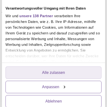
hatten ein leicht höheres Risiko. Dieser Effekt ließ sich
Verantwortungsvoller Umgang mit Ihren Daten
jedoch größtenteils durch bekannte Risikofaktoren wie
Wir und
unsere 138 Partner
verarbeiten Ihre
Rauchen erklären.
persönlichen Daten, wie z. B. Ihre IP-Adresse, mithilfe
Die Botschaft an alle Menschen mit Krebs ist klar:
von Technologien wie Cookies, um Informationen auf
Ihrem Gerät zu speichern und darauf zuzugreifen und so
Schuldgefühle und Selbstvorwürfe sind auch aus
personalisierte Werbung und Inhalte, Messungen von
wissenschaftlichem Blickwinkel überflüssig. Denn
Werbung und Inhalten, Zielgruppenforschung sowie
Stress oder schwierige Lebensphasen haben ihre
Entwicklung von Angeboten zu ermöglichen. Sie
Erkrankung mit allergrößter Wahrscheinlichkeit nicht
entscheiden darüber, wer Ihre Daten für welche Zwecke
verursacht. Die Autorinnen und Autoren der Studie
nutzt. Sie können Ihre Einwilligung jederzeit über die
betonen ausdrücklich, dass die aktuellen
Cookie-Erklärung oder durch Klicken auf das Privacy
Alle zulassen
Trigger Symbol ändern oder widerrufen
Studienergebnisse Menschen mit Krebs entlasten
sollen.
Erfahren Sie mehr darüber, wie Ihre persönlichen Daten
Anpassen
verarbeitet werden, und legen Sie Ihre Präferenzen im
Weitere Informationen:
Abschnitt Einzelheiten
fest.
Ablehnen