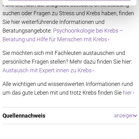
Wir verwenden Dienste von Drittanbietern, die
Falls Sie nach der Diagnose seelische Unterstützung
Informationen im Endgerät eines Seitenbesuchers
suchen oder Fragen zu Stress und Krebs haben, finden
speichern oder dort abrufen. Anschließend verarbeiten
Sie hier weiterführende Informationen und
wir die Informationen weiter. Dies alles hilft uns, unsere
Beratungsangebote:
Psychoonkologie bei Krebs –
Website optimal zu gestalten und fortlaufend zu
verbessern. Für die Speicherung, den Abruf und die
Beratung und Hilfe für Menschen mit Krebs
Verarbeitung benötigen wir Ihre Einwilligung. Ihre
Sie möchten sich mit Fachleuten austauschen und
Einwilligung können Sie mit Wirkung für die Zukunft
widerrufen, indem Sie auf das runde Icon in der linken
persönliche Fragen stellen? Mehr dazu finden Sie hier:
unteren Ecke klicken. Weitere Informationen finden Sie in
Austausch mit Expert:innen zu Krebs
unserer Datenschutzerklärung.
Alle wichtigen und wissenswerten Informationen rund
um das gute Leben mit und trotz Krebs finden Sie
hier
Quellennachweis