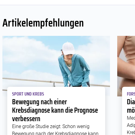
Artikelempfehlungen
SPORT UND KREBS
FORS
Bewegung nach einer
Di
Krebsdiagnose kann die Prognose
mög
verbessern
Med
Adi
Eine große Studie zeigt: Schon wenig
Kre
Bewegung nach der Krebsdiagnose kann