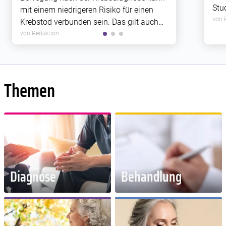
Stu
mit einem niedrigeren Risiko für einen
Rez
von 
Krebstod verbunden sein. Das gilt auch
Zus
für Krebsarten, die bislang weniger gut
von Redaktion
Met
erforscht sind.
Themen
Diagnose
Behandlung