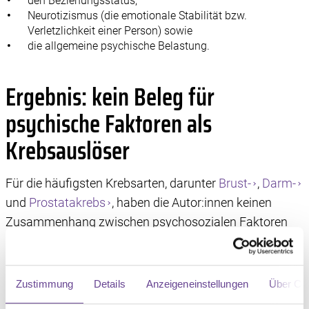
den Beziehungsstatus,
Neurotizismus (die emotionale Stabilität bzw.
Verletzlichkeit einer Person) sowie
die allgemeine psychische Belastung.
Ergebnis: kein Beleg für
psychische Faktoren als
Krebsauslöser
Für die häufigsten Krebsarten, darunter
Brust-
,
Darm-
und
Prostatakrebs
, haben die Autor:innen keinen
Zusammenhang zwischen psychosozialen Faktoren
und einem erhöhten Krebsrisiko nachgewiesen. Nur bei
Lungenkrebs
zeigten sich schwache Hinweise:
Personen ohne Partnerschaft, mit geringer sozialer
Zustimmung
Details
Anzeigeneinstellungen
Über Co
Unterstützung oder einem kürzlichen Verlusterlebnis