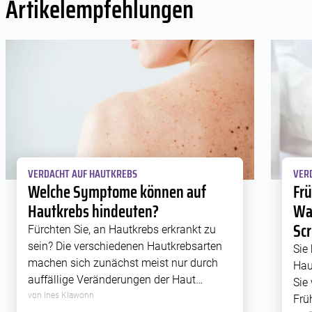
Artikelempfehlungen
VERDACHT AUF HAUTKREBS
VER
Welche Symptome können auf
Fr
Hautkrebs hindeuten?
Wa
Scr
Fürchten Sie, an Hautkrebs erkrankt zu
sein? Die verschiedenen Hautkrebsarten
Sie
machen sich zunächst meist nur durch
Hau
auffällige Veränderungen der Haut
Sie
bemerkbar. Körperliche Beschwerden
von Ines Klawonn
Frü