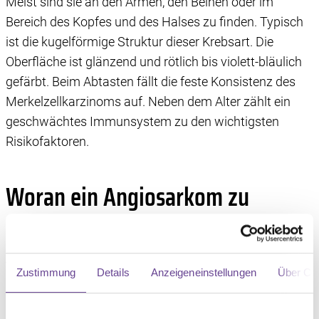
Meist sind sie an den Armen, den Beinen oder im
Bereich des Kopfes und des Halses zu finden. Typisch
ist die kugelförmige Struktur dieser Krebsart. Die
Oberfläche ist glänzend und rötlich bis violett-bläulich
gefärbt. Beim Abtasten fällt die feste Konsistenz des
Merkelzellkarzinoms auf. Neben dem Alter zählt ein
geschwächtes Immunsystem zu den wichtigsten
Risikofaktoren.
Woran ein Angiosarkom zu
erkennen ist
Ärzt:innen unterscheiden bei Angiosarkomen:
Zustimmung
Details
Anzeigeneinstellungen
Über Co
Angiosarkome der Kopf- und Gesichtshaut
Lymphangiosarkome