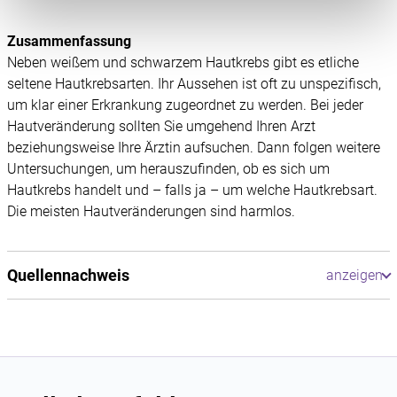
speichern oder dort abrufen. Anschließend verarbeiten
wir die Informationen weiter. Dies alles hilft uns, unsere
Zusammenfassung
Website optimal zu gestalten und fortlaufend zu
Neben weißem und schwarzem Hautkrebs gibt es etliche
verbessern. Für die Speicherung, den Abruf und die
seltene Hautkrebsarten. Ihr Aussehen ist oft zu unspezifisch,
Verarbeitung benötigen wir Ihre Einwilligung. Ihre
um klar einer Erkrankung zugeordnet zu werden. Bei jeder
Einwilligung können Sie mit Wirkung für die Zukunft
Hautveränderung sollten Sie umgehend Ihren Arzt
widerrufen, indem Sie auf das runde Icon in der linken
beziehungsweise Ihre Ärztin aufsuchen. Dann folgen weitere
unteren Ecke klicken. Weitere Informationen finden Sie in
Untersuchungen, um herauszufinden, ob es sich um
unserer Datenschutzerklärung.
Hautkrebs handelt und – falls ja – um welche Hautkrebsart.
Die meisten Hautveränderungen sind harmlos.
Quellennachweis