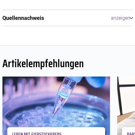
Quellennachweis
Artikelempfehlungen
LEBEN MIT EIERSTOCKKREBS
BAB