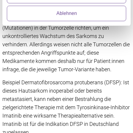
markieren. Die zielgerichtete Therapie (englisch:
Abschnitt Einzelheiten
fest.
targeted therapy) umfasst verschiedene Medikamente,
Ablehnen
die sich gezielt gegen bestimmte Veränderungen
Wir verwenden Dienste von Drittanbietern, die
(Mutationen) in der Tumorzelle richten, um ein
Informationen im Endgerät eines Seitenbesuchers
unkontrolliertes Wachstum des Sarkoms zu
speichern oder dort abrufen. Anschließend verarbeiten
wir die Informationen weiter. Dies alles hilft uns, unsere
verhindern. Allerdings weisen nicht alle Tumorzellen die
Website optimal zu gestalten und fortlaufend zu
entsprechenden Angriffspunkte auf; diese
verbessern. Für die Speicherung, den Abruf und die
Medikamente kommen deshalb nur für Patient:innen
Verarbeitung benötigen wir Ihre Einwilligung. Ihre
infrage, die die jeweilige Tumor-Variante haben.
Einwilligung können Sie mit Wirkung für die Zukunft
widerrufen, indem Sie auf das runde Icon in der linken
Beispiel Dermatofibrosarcoma protuberans (DFSP): Ist
unteren Ecke klicken. Weitere Informationen finden Sie in
dieses Hautsarkom inoperabel oder bereits
unserer Datenschutzerklärung.
metastasiert, kann neben einer Bestrahlung die
zielgerichtete Therapie mit dem Tyrosinkinase-Inhibitor
Imatinib eine wirksame Therapiealternative sein.
Imatinib ist für die Indikation DFSP in Deutschland
zugelassen.