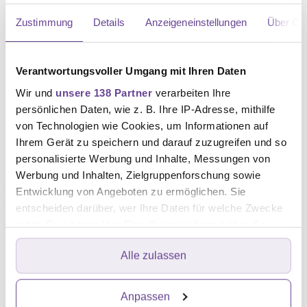
örtlicher Betäubung. Kann der Tumor vollständig
Zustimmung
Details
Anzeigeneinstellungen
Über Co
entfernt werden, gelten Patient:innen danach als
geheilt. Regelmäßige Nachuntersuchungen folgen.
Verantwortungsvoller Umgang mit Ihren Daten
Wir und
unsere 138 Partner
verarbeiten Ihre
Ergänzende Therapien beim
persönlichen Daten, wie z. B. Ihre IP-Adresse, mithilfe
kutanen Sarkom
von Technologien wie Cookies, um Informationen auf
Ihrem Gerät zu speichern und darauf zuzugreifen und so
personalisierte Werbung und Inhalte, Messungen von
Um den Heilungserfolg oder die Lebensqualität zu
Werbung und Inhalten, Zielgruppenforschung sowie
verbessern, kann eine ergänzende medikamentöse
Entwicklung von Angeboten zu ermöglichen. Sie
Therapie sinnvoll sein. Dazu zählen Immuntherapien
entscheiden darüber, wer Ihre Daten für welche Zwecke
oder auch zielgerichtete Therapien.
nutzt. Sie können Ihre Einwilligung jederzeit über die
Cookie-Erklärung oder durch Klicken auf das Privacy
Die Immuntherapie besteht aus Medikamenten, die das
Alle zulassen
Trigger Symbol ändern oder widerrufen
Immunsystem im Kampf gegen den Krebs
Erfahren Sie mehr darüber, wie Ihre persönlichen Daten
unterstützen, beispielsweise indem sie die Krebszellen
Anpassen
verarbeitet werden, und legen Sie Ihre Präferenzen im