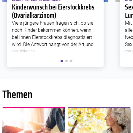
Kinderwunsch bei Eierstockkrebs
Sex
(Ovarialkarzinom)
Lu
Viele jüngere Frauen fragen sich, ob sie
Mit
noch Kinder bekommen können, wenn
all
bei ihnen Eierstockkrebs diagnostiziert
Neb
wird. Die Antwort hängt von der Art und
Sex
der Ausbreitung der Erkrankung ab. Das
nic
von Redaktion
von 
Behandlungsteam muss genau prüfen,
auc
ob es die Fruchtbarkeit trotz der
Fam
operativen Entfernung des […]
Themen