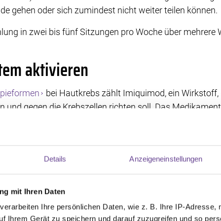
nde gehen oder sich zumindest nicht weiter teilen können.
ahlung in zwei bis fünf Sitzungen pro Woche über mehrere
em aktivieren
pieformen
bei Hautkrebs zählt Imiquimod, ein Wirkstoff,
 und gegen die Krebszellen richten soll. Das Medikament 
n der Immunabwehr, sogenannten Zytokinen. Imiquimod 
chentlich für insgesamt sechs Wochen auf den weißen H
Details
Anzeigeneinstellungen
t zerstören
g mit Ihren Daten
rapie (PDT) ist eine Kombinationsbehandlung, bei der di
verarbeiten Ihre persönlichen Daten, wie z. B. Ihre IP-Adresse, 
genannten Photosensibilisator (wie 5-Aminolävulinsäure) 
uf Ihrem Gerät zu speichern und darauf zuzugreifen und so pers