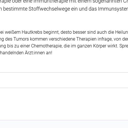
rapie oder eine Immuntherapie mit einem sogenannten Ch
n in bestimmte Stoffwechselwege ein und das Immunsystem
bei weißem Hautkrebs beginnt, desto besser sind auch die Heil
ng des Tumors kommen verschiedene Therapien infrage, von der
ung bis zu einer Chemotherapie, die im ganzen Körper wirkt. Spre
ehandelnden Ärzt:innen an!