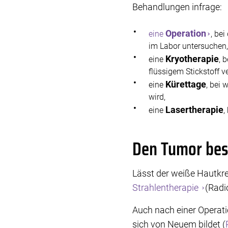
Behandlungen infrage:
Operation
eine
, be
im Labor untersuchen,
Kryotherapie
eine
, 
flüssigem Stickstoff v
Kürettage
eine
, bei 
wird,
Lasertherapie
eine
,
Den Tumor bes
Lässt der weiße Hautkreb
Strahlentherapie
(Radi
Auch nach einer Operati
sich von Neuem bildet (