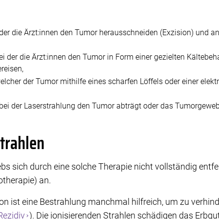
i der die Ärzt:innen den Tumor herausschneiden (Exzision) und 
bei der die Ärzt:innen den Tumor in Form einer gezielten Kältebe
ereisen,
welcher der Tumor mithilfe eines scharfen Löffels oder einer ele
 bei der Laserstrahlung den Tumor abträgt oder das Tumorgewebe
trahlen
s sich durch eine solche Therapie nicht vollständig entfern
otherapie) an.
on ist eine Bestrahlung manchmal hilfreich, um zu verhin
Rezidiv
). Die ionisierenden Strahlen schädigen das Erbgu