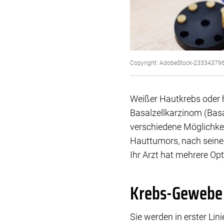
Copyright: AdobeStock-23334379
Weißer Hautkrebs oder h
Basalzellkarzinom (Basa
verschiedene Möglichkei
Hauttumors, nach seiner
Ihr Arzt hat mehrere Op
Krebs-Gewebe 
Sie werden in erster Li