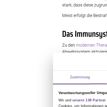
stark, dass diese zugru
Meist erfolgt die Bestr
Das Immunsyst
Zu den
modernen Thera
Abwehrsystem aktivieren
bestimmten Botenstoffe
oder Salbe mehrmals wö
Zustimmung
Krebs mit Lich
Verantwortungsvoller Umgan
Die photodynamische The
Wir und
unsere 138 Partner
zunächst durch einen so
Cookies, um Informationen a