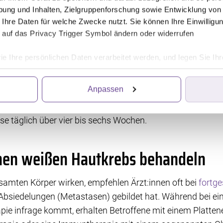
ergetischem Rotlicht bestrahlt werden. So lassen sich di
ung und Inhalten, Zielgruppenforschung sowie Entwicklung von
 Ihre Daten für welche Zwecke nutzt. Sie können Ihre Einwilligun
 auf das Privacy Trigger Symbol ändern oder widerrufen
r lokalen Chemotherapie zerstören
ie Ihre persönlichen Daten verarbeitet werden, und legen Sie I
anderen Krebsformen kommt eine
Chemotherapie
bei weiß
Anpassen
 zum Einsatz. Dazu eignet sich der Wirkstoff 5-Fluorourac
ittanbietern, die Informationen im Endgerät eines Seitenbesuch
iten wir die Informationen weiter. Dies alles hilft uns, unsere W
kum). In Form einer Creme tragen Sie den Wirkstoff vorsic
. Für die Speicherung, den Abruf und die Verarbeitung benötigen 
se täglich über vier bis sechs Wochen.
irkung für die Zukunft widerrufen, indem Sie auf das runde Icon
en finden Sie in unserer Datenschutzerklärung.
enen weißen Hautkrebs behandeln
amten Körper wirken, empfehlen Ärzt:innen oft bei
fortg
s Absiedelungen (Metastasen) gebildet hat. Während bei e
rapie infrage kommt, erhalten Betroffene mit einem Platte