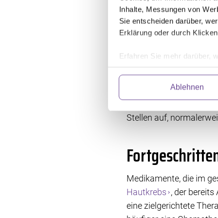
anschließend mit hochen
Inhalte, Messungen von Werb
zerstören.
Sie entscheiden darüber, wer
Erklärung oder durch Klicken
Krebs mit eine
Erfahren Sie mehr darüber, w
Einzelheiten
fest.
Anders als bei vielen 
Ablehnen
immer äußerlich (lokal)
Wir verwenden Dienste von Dr
abrufen. Anschließend verarbe
Zellen hemmt (Zytostati
und fortlaufend zu verbessern
Stellen auf, normalerwei
Einwilligung können Sie mit W
klicken. Weitere Information
Fortgeschritt
Medikamente, die im ges
Hautkrebs
, der bereit
eine zielgerichtete The