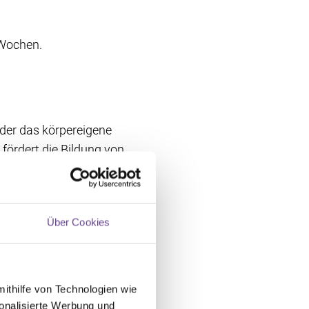
 Wochen.
 der das körpereigene
fördert die Bildung von
tragen Sie als Creme
autkrebs auf.
Über Cookies
e betroffenen Stellen
mithilfe von Technologien wie
sensibilisiert und
onalisierte Werbung und