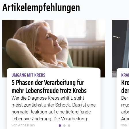
Artikelempfehlungen
UMGANG MIT KREBS
KRA
5 Phasen der Verarbeitung für
Kre
mehr Lebensfreude trotz Krebs
den
Wer die Diagnose Krebs erhält, steht
Der
meist zunächst unter Schock. Das ist eine
mus
normale Reaktion auf eine tiefgreifende
arb
Lebensveränderung. Die Verarbeitung
Arb
einer Krebserkrankung verläuft bei jedem
Wor
von Anne Klien
von 