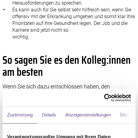
Herausforderungen zu sprechen.
Es kann auch für Sie selbst sehr hilfreich sein, wenn Sie
offensiv mit der Erkrankung umgehen und somit klar Ihre
Prioritäten auf Ihre Gesundheit legen. Der Job und die
Karriere sind jetzt nicht so
wichtig.
So sagen Sie es den Kolleg:innen
am besten
Wenn Sie sich dazu entschlossen haben, den
Kolleg:innen von Ihrer Krebserkrankung zu erzählen,
überlegen Sie sich im nächsten Schritt, in welchem
Rahmen dieses Gespräch stattfinden soll.
Zustimmung
Details
Anzeigeneinstellungen
Über Co
Bei einem Thema, das möglicherweise eine Reihe
unterschiedlicher und vielleicht auch emotionaler
Verantwortungsvoller Umgang mit Ihren Daten