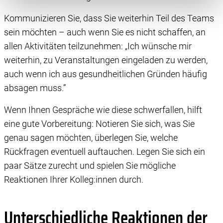
speichern oder dort abrufen. Anschließend verarbeiten
Kommunizieren Sie, dass Sie weiterhin Teil des Teams
wir die Informationen weiter. Dies alles hilft uns, unsere
Website optimal zu gestalten und fortlaufend zu
sein möchten – auch wenn Sie es nicht schaffen, an
verbessern. Für die Speicherung, den Abruf und die
allen Aktivitäten teilzunehmen: „Ich wünsche mir
Verarbeitung benötigen wir Ihre Einwilligung. Ihre
weiterhin, zu Veranstaltungen eingeladen zu werden,
Einwilligung können Sie mit Wirkung für die Zukunft
auch wenn ich aus gesundheitlichen Gründen häufig
widerrufen, indem Sie auf das runde Icon in der linken
absagen muss.”
unteren Ecke klicken. Weitere Informationen finden Sie in
unserer Datenschutzerklärung.
Wenn Ihnen Gespräche wie diese schwerfallen, hilft
eine gute Vorbereitung: Notieren Sie sich, was Sie
genau sagen möchten, überlegen Sie, welche
Rückfragen eventuell auftauchen. Legen Sie sich ein
paar Sätze zurecht und spielen Sie mögliche
Reaktionen Ihrer Kolleg:innen durch.
Unterschiedliche Reaktionen der