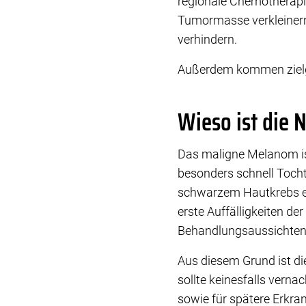
regionale Chemotherapie 
Tumormasse verkleinern
verhindern.
Außerdem kommen zielge
Wieso ist die 
Das maligne Melanom is
besonders schnell Tocht
schwarzem Hautkrebs erh
erste Auffälligkeiten d
Behandlungsaussichten
Aus diesem Grund ist d
sollte keinesfalls vern
sowie für spätere Erkr