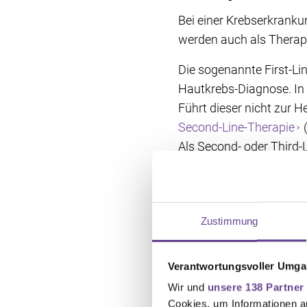
Bei einer Krebserkrank
werden auch als Therapi
Die sogenannte First-Lin
Hautkrebs-Diagnose. In d
Führt dieser nicht zur H
Second-Line-Therapie
(
Als Second- oder Third
Einsatz kommen. Dazu
Blocker, Chemotherapien
Zustimmung
Therapieoptio
Verantwortungsvoller Umgan
Welche Therapie im Einz
Wir und
unsere 138 Partner
welcher Stelle befindet 
Cookies, um Informationen a