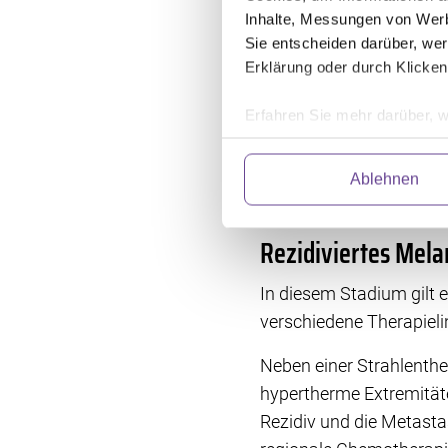
Fernmetastasen gebilde
Inhalte, Messungen von Werb
Begleiterkrankungen so
Sie entscheiden darüber, wer
Erklärung oder durch Klicken
Rezidiviertes Mel
Erfahren Sie mehr darüber, w
Die Tumorchirurgie ist
Einzelheiten
fest.
mit dem rezidivierten M
Ablehnen
Wir verwenden Dienste von Dr
Therapiemöglichkeiten s
abrufen. Anschließend verarbe
und fortlaufend zu verbessern
Rezidiviertes Mel
Einwilligung können Sie mit W
klicken. Weitere Information
In diesem Stadium gilt e
verschiedene Therapieli
Neben einer Strahlenthe
hypertherme Extremitäte
Rezidiv und die Metasta