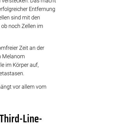
u verstecken. Das macht
erfolgreicher Entfernung
llen sind mit den
 ob noch Zellen im
freier Zeit an der
ten Melanom
le im Körper auf,
etastasen.
 hängt vor allem vom
Third-Line-