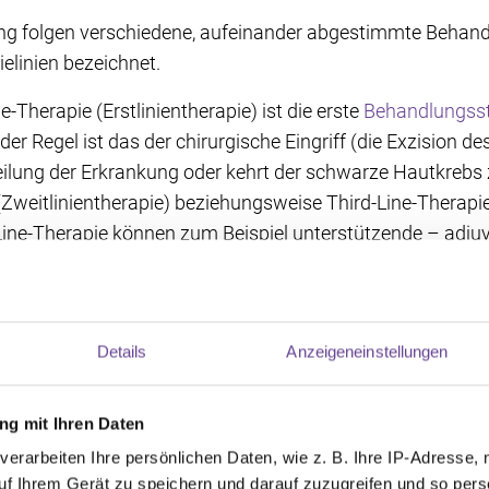
ung folgen verschiedene, aufeinander abgestimmte Behan
elinien bezeichnet.
e-Therapie (Erstlinientherapie) ist die erste
Behandlungsst
er Regel ist das der chirurgische Eingriff (die Exzision 
eilung der Erkrankung oder kehrt der schwarze Hautkrebs z
Zweitlinientherapie) beziehungsweise Third-Line-Therapie (
-Line-Therapie können zum Beispiel unterstützende – adj
 gehören
Strahlentherapie
, aber auch Medikamente wie In
 und zielgerichtete Therapien.
Details
Anzeigeneinstellungen
nen bei rezidiviertem Melanom
g mit Ihren Daten
elfall angewendet wird, hängt einerseits vom rezidiviert
verarbeiten Ihre persönlichen Daten, wie z. B. Ihre IP-Adresse, 
es sich, wie weit ist der schwarze Hautkrebs vorgedrungen,
uf Ihrem Gerät zu speichern und darauf zuzugreifen und so pers