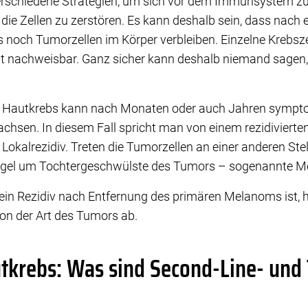
erschiedene Strategien, um sich vor dem Immunsystem z
die Zellen zu zerstören. Es kann deshalb sein, dass nach 
och Tumorzellen im Körper verbleiben. Einzelne Krebsze
t nachweisbar. Ganz sicher kann deshalb niemand sagen,
e Hautkrebs kann nach Monaten oder auch Jahren symptom
wachsen. In diesem Fall spricht man von einem rezidivier
okalrezidiv. Treten die Tumorzellen an einer anderen Stel
 Regel um Tochtergeschwülste des Tumors – sogenannte M
 ein Rezidiv nach Entfernung des primären Melanoms ist,
n der Art des Tumors ab.
krebs: Was sind Second-Line- und 