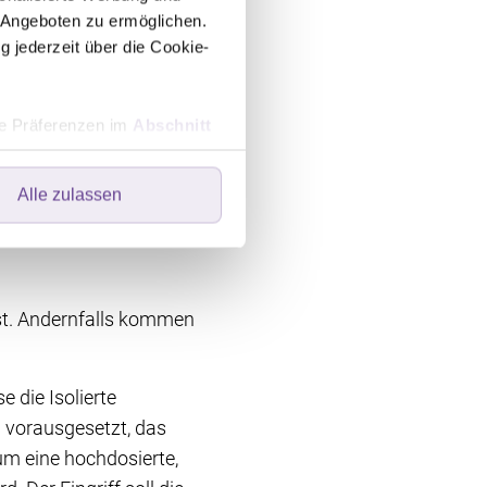
n müssen
 Angeboten zu ermöglichen.
t werden.
g jederzeit über die Cookie-
hre Präferenzen im
Abschnitt
ngsmethode. Da jedoch
ätzlich adjuvante
Alle zulassen
ers speichern oder dort
ebsite optimal zu gestalten
wir Ihre Einwilligung. Ihre
 in der linken unteren Ecke
st. Andernfalls kommen
 die Isolierte
; vorausgesetzt, das
um eine hochdosierte,