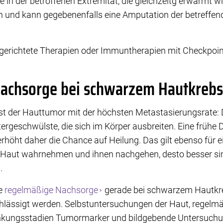
in der betroffenen Extremität, die gleichzeitg erwärmt wird
 und kann gegebenenfalls eine Amputation der betreffe
richtete Therapien oder Immuntherapien mit Checkpoint
Nachsorge bei schwarzem Hautkrebs
t der Hauttumor mit der höchsten Metastasierungsrate: 
ergeschwülste, die sich im Körper ausbreiten. Eine frühe
öht daher die Chance auf Heilung. Das gilt ebenso für ein
er Haut wahrnehmen und ihnen nachgehen, desto besser si
.
ie
regelmäßige Nachsorge
gerade bei schwarzem Hautkre
achlässigt werden. Selbstuntersuchungen der Haut, regel
ankungsstadien Tumormarker und bildgebende Untersuchu