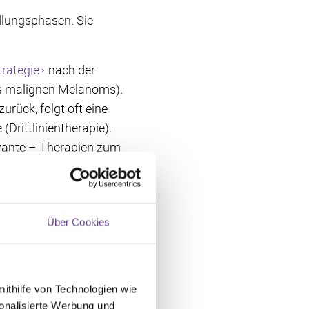
dlungsphasen. Sie
rategie
nach der
des malignen Melanoms).
urück, folgt oft eine
Drittlinientherapie).
uvante – Therapien zum
terferon, Checkpoint-
Über Cookies
en Melanom ab: An
mithilfe von Technologien wie
 hat das Rezidiv bereits
onalisierte Werbung und