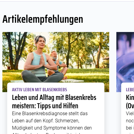
Artikelempfehlungen
AKTIV LEBEN MIT BLASENKREBS
LEB
Leben und Alltag mit Blasenkrebs
Kin
meistern: Tipps und Hilfen
(Ov
Eine Blasenkrebsdiagnose stellt das
Vie
Leben auf den Kopf. Schmerzen,
noc
Müdigkeit und Symptome können den
bei