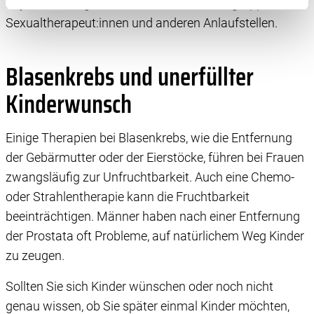
Psychoonkolog:in oder in Ihrer Selbsthilfegruppe nach
Informationen im Endgerät eines Seitenbesuchers
Sexualtherapeut:innen und anderen Anlaufstellen.
speichern oder dort abrufen. Anschließend verarbeiten
wir die Informationen weiter. Dies alles hilft uns, unsere
Blasenkrebs und unerfüllter
Website optimal zu gestalten und fortlaufend zu
verbessern. Für die Speicherung, den Abruf und die
Kinderwunsch
Verarbeitung benötigen wir Ihre Einwilligung. Ihre
Einwilligung können Sie mit Wirkung für die Zukunft
widerrufen, indem Sie auf das runde Icon in der linken
Einige Therapien bei Blasenkrebs, wie die Entfernung
unteren Ecke klicken. Weitere Informationen finden Sie in
der Gebärmutter oder der Eierstöcke, führen bei Frauen
unserer Datenschutzerklärung.
zwangsläufig zur Unfruchtbarkeit. Auch eine Chemo-
oder Strahlentherapie kann die Fruchtbarkeit
beeinträchtigen. Männer haben nach einer Entfernung
der Prostata oft Probleme, auf natürlichem Weg Kinder
zu zeugen.
Sollten Sie sich Kinder wünschen oder noch nicht
genau wissen, ob Sie später einmal Kinder möchten,