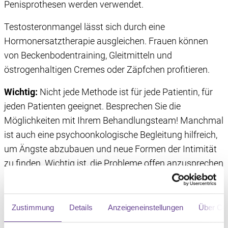
Penisprothesen werden verwendet.
Testosteronmangel lässt sich durch eine
Hormonersatztherapie ausgleichen. Frauen können
von Beckenbodentraining, Gleitmitteln und
östrogenhaltigen Cremes oder Zäpfchen profitieren.
Wichtig:
Nicht jede Methode ist für jede Patientin, für
jeden Patienten geeignet. Besprechen Sie die
Möglichkeiten mit Ihrem Behandlungsteam! Manchmal
ist auch eine psychoonkologische Begleitung hilfreich,
um Ängste abzubauen und neue Formen der Intimität
zu finden. Wichtig ist, die Probleme offen anzusprechen
und sich fachlichen Rat einzuholen.
Denken Sie auch daran:
Der Koitus ist eine Form
Zustimmung
Details
Anzeigeneinstellungen
Über Co
menschlicher Sexualität, aber längst nicht die einzige.