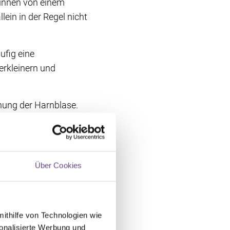
:innen von einem
ein in der Regel nicht
ufig eine
rkleinern und
rnung der Harnblase.
fasst die Operation
h Tumorausdehnung unter
r Situation – auch die
Operationsverfahren
Über Cookies
dueller Situation kann
[
1
][
2
][
3
rnableitung sein
mithilfe von Technologien wie
onalisierte Werbung und