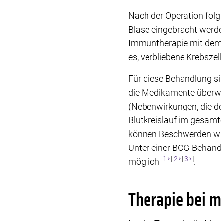
Nach der Operation folgt
Blase eingebracht werd
Immuntherapie mit dem
es, verbliebene Krebszel
Für diese Behandlung si
die Medikamente überwi
(Nebenwirkungen, die d
Blutkreislauf im gesamt
können Beschwerden wie
Unter einer BCG-Behand
[
1
][
2
][
3
]
möglich
.
Therapie bei 