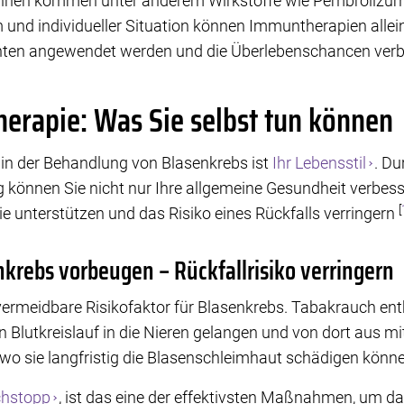
innen kommen unter anderem Wirkstoffe wie Pembrolizum
und individueller Situation können Immuntherapien allei
ten angewendet werden und die Überlebenschancen ver
erapie: Was Sie selbst tun können
 in der Behandlung von Blasenkrebs ist
Ihr Lebensstil
. Du
 können Sie nicht nur Ihre allgemeine Gesundheit verbess
[
e unterstützen und das Risiko eines Rückfalls verringern
krebs vorbeugen – Rückfallrisiko verringern
vermeidbare Risikofaktor für Blasenkrebs. Tabakrauch en
 Blutkreislauf in die Nieren gelangen und von dort aus mi
wo sie langfristig die Blasenschleimhaut schädigen könn
hstopp
, ist das eine der effektivsten Maßnahmen, um das