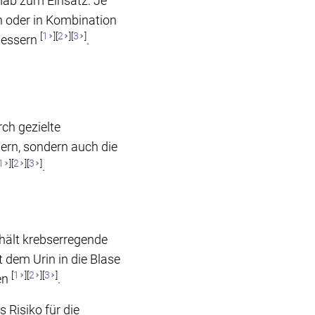
ab zum Einsatz. Je
n oder in Kombination
[
1
][
2
][
3
]
bessern
.
rch gezielte
ern, sondern auch die
1
][
2
][
3
]
.
thält krebserregende
t dem Urin in die Blase
[
1
][
2
][
3
]
en
.
 Risiko für die