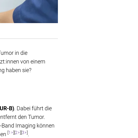
Tumor in die
zt:innen von einem
ng haben sie?
TUR-B)
. Dabei führt die
entfernt den Tumor.
w-Band Imaging können
[
1
][
2
][
3
]
nen
.