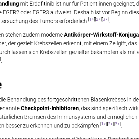
handlung
mit Erdafitinib ist nur für Patient:innen geeigne
FGFR2 oder FGFR3 aufweist. Deshalb ist vor Beginn dies
[
1
][
2
][
3
]
tersuchung des Tumors erforderlich
.
nen stehen zudem moderne
Antikörper-Wirkstoff-Konjuga
r, der gezielt Krebszellen erkennt, mit einem Zellgift, das
urch lassen sich Krebszellen gezielter bekämpfen als mit 
]
.
e
die Behandlung des fortgeschrittenen Blasenkrebses in 
ogenannte
Checkpoint-Inhibitoren
, das sind spezifisch wi
e natürlichen Bremsen des Immunsystems und ermöglichen 
[
1
][
2
][
3
]
len besser zu erkennen und zu bekämpfen
.