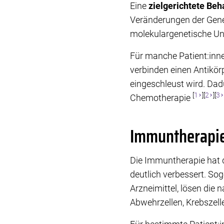
Eine
zielgerichtete Be
Veränderungen der Gene 
molekulargenetische Un
Für manche Patient:in
verbinden einen Antikörpe
eingeschleust wird. Dad
[
1
][
2
][
3
Chemotherapie
Immuntherapi
Die Immuntherapie hat 
deutlich verbessert. S
Arzneimittel, lösen di
Abwehrzellen, Krebszel