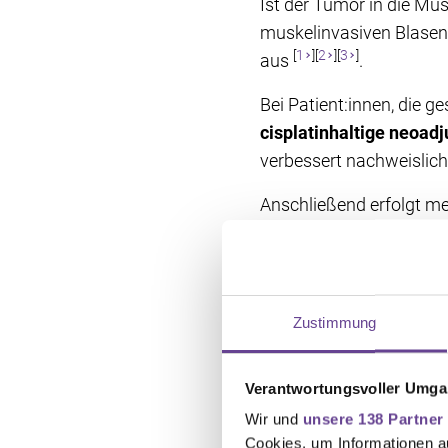
Ist der Tumor in die M
muskelinvasiven Blasenkr
[
1
][
2
][
3
]
aus
.
Bei Patient:innen, die g
cisplatinhaltige neoa
verbessert nachweislich
Anschließend erfolgt me
Dabei werden meist auc
häufig zusätzlich die 
anderem Gebärmutter, Te
Eierstöcke entfernt wer
Zustimmung
[
1
][
2
][
3
]
möglich
.
Nach der Blasenentfernu
Verantwortungsvoller Umgan
dies ein Blasenersatz 
Wir und
unsere 138 Partner
]
.
Cookies, um Informationen a