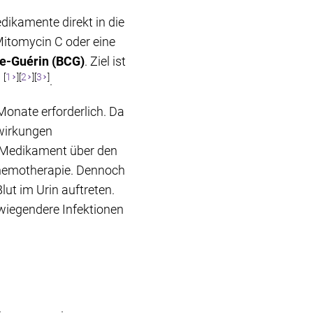
edikamente direkt in die
itomycin C oder eine
te-Guérin (BCG)
. Ziel ist
[
1
][
2
][
3
]
n
.
Monate erforderlich. Da
nwirkungen
n Medikament über den
 Chemotherapie. Dennoch
t im Urin auftreten.
wiegendere Infektionen