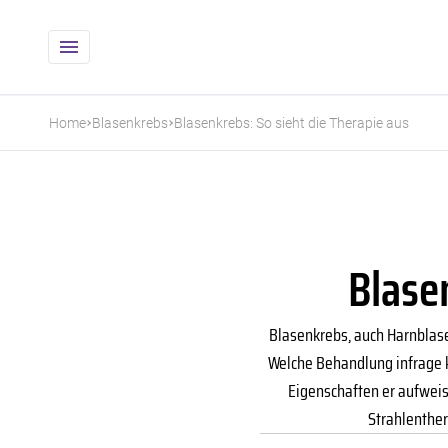
Home
Blasenkrebs
Blasenkrebs: So sieht die Therapie aus
Blase
Blasenkrebs, auch Harnblasen
Welche Behandlung infrage k
Eigenschaften er aufweis
Strahlenthe