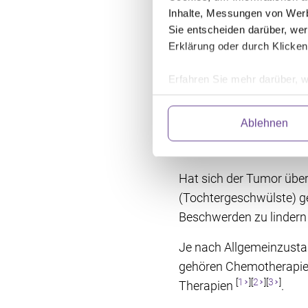
Inhalte, Messungen von Werb
Für ausgewählte Patie
Sie entscheiden darüber, wer
Diese kombiniert eine m
Erklärung oder durch Klicken
[
1
][
2
][
3
Chemotherapie
Erfahren Sie mehr darüber, w
Einzelheiten
fest.
Wenn Blasenkre
Ablehnen
Wir verwenden Dienste von Dr
hat
abrufen. Anschließend verarbe
und fortlaufend zu verbessern
Hat sich der Tumor übe
Einwilligung können Sie mit W
klicken. Weitere Information
(Tochtergeschwülste) ge
Beschwerden zu lindern 
Je nach Allgemeinzust
gehören Chemotherapien
[
1
][
2
][
3
]
Therapien
.