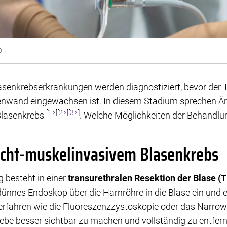
0
Blasenkrebserkrankungen werden diagnostiziert, bevor der 
enwand eingewachsen ist. In diesem Stadium sprechen Är
[
1
][
2
][
3
]
Blasenkrebs
. Welche Möglichkeiten der Behandlu
nicht-muskelinvasivem Blasenkrebs
 besteht in einer
transurethralen Resektion der Blase (
 dünnes Endoskop über die Harnröhre in die Blase ein und 
rfahren wie die Fluoreszenzzystoskopie oder das Narro
ebe besser sichtbar zu machen und vollständig zu entfer