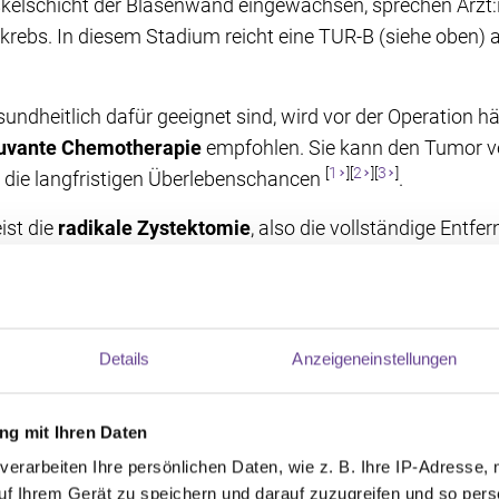
uskelschicht der Blasenwand eingewachsen, sprechen Ärzt
ebs. In diesem Stadium reicht eine TUR-B (siehe oben) all
esundheitlich dafür geeignet sind, wird vor der Operation hä
djuvante Chemotherapie
empfohlen. Sie kann den Tumor ve
[
1
][
2
][
3
]
 die langfristigen Überlebenschancen
.
ist die
radikale Zystektomie
, also die vollständige Entfe
h die umliegenden Lymphknoten entfernt. Bei Männern um
Prostata und die Samenblasen. Bei Frauen können je nac
ile der Scheide und – abhängig von Alter und individuelle
den. In ausgewählten Fällen sind heute organerhaltende 
Details
Anzeigeneinstellungen
ng wird eine neue Harnableitung angelegt. Je nach indivi
g mit Ihren Daten
aus Darmgewebe (Neoblase) oder eine andere Form der Ha
verarbeiten Ihre persönlichen Daten, wie z. B. Ihre IP-Adresse, 
uf Ihrem Gerät zu speichern und darauf zuzugreifen und so pers