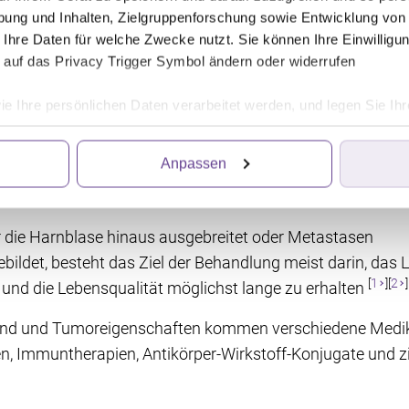
ung und Inhalten, Zielgruppenforschung sowie Entwicklung von
nt:innen kommt außerdem eine
blasenerhaltende trimoda
 Ihre Daten für welche Zwecke nutzt. Sie können Ihre Einwilligun
öglichst vollständige TUR-B mit einer Strahlentherapie un
 auf das Privacy Trigger Symbol ändern oder widerrufen
]
.
ie Ihre persönlichen Daten verarbeitet werden, und legen Sie I
bs fortgeschritten ist oder Metast
Anpassen
ittanbietern, die Informationen im Endgerät eines Seitenbesuch
iten wir die Informationen weiter. Dies alles hilft uns, unsere W
. Für die Speicherung, den Abruf und die Verarbeitung benötigen 
r die Harnblase hinaus ausgebreitet oder Metastasen
irkung für die Zukunft widerrufen, indem Sie auf das runde Icon
en finden Sie in unserer Datenschutzerklärung.
bildet, besteht das Ziel der Behandlung meist darin, das 
[
1
][
2
]
und die Lebensqualität möglichst lange zu erhalten
and und Tumoreigenschaften kommen verschiedene Medik
, Immuntherapien, Antikörper-Wirkstoff-Konjugate und zi