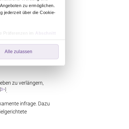
 Angeboten zu ermöglichen.
le Therapie
infrage.
g jederzeit über die Cookie-
d einer begleitenden
hre Präferenzen im
Abschnitt
asen gebildet
Alle zulassen
ers speichern oder dort
ebsite optimal zu gestalten
wir Ihre Einwilligung. Ihre
 in der linken unteren Ecke
Leben zu verlängern,
[
3
]
.
amente infrage. Dazu
elgerichtete