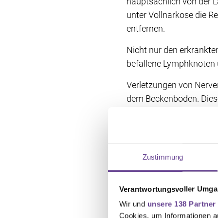
hauptsächlich von der 
unter Vollnarkose die R
entfernen.
Nicht nur den erkrankte
befallene Lymphknoten
Verletzungen von Nerven
dem Beckenboden. Diese
dessen Lage nahe dem 
Wird ein Stück Darm ent
Rundum-Naht miteinande
Zustimmung
die Darmnaht in Ruhe v
ein künstlicher Darmausg
wieder zurückverlegt un
Verantwortungsvoller Umgan
Wir und
unsere 138 Partner
Cookies, um Informationen a