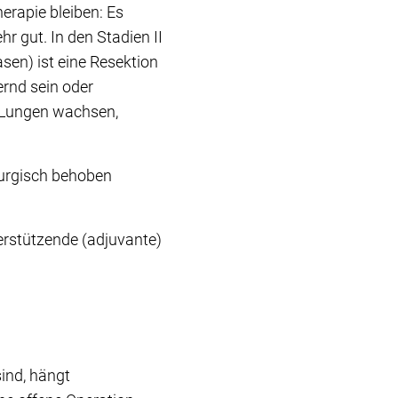
erapie bleiben: Es
r gut. In den Stadien II
sen) ist eine Resektion
ernd sein oder
n Lungen wachsen,
rurgisch behoben
erstützende (adjuvante)
ind, hängt