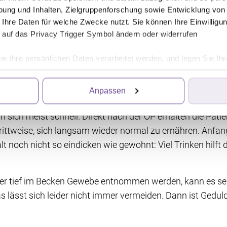
karzinom-OP: Klinikaufenthalt und
ung und Inhalten, Zielgruppenforschung sowie Entwicklung von
 Ihre Daten für welche Zwecke nutzt. Sie können Ihre Einwilligun
 auf das Privacy Trigger Symbol ändern oder widerrufen
ation des Dickdarmkrebses verbringen Betroffene noch ei
ie Ihre persönlichen Daten verarbeitet werden, und legen Sie I
haus. Während dieser Zeit stellt das Behandlungsteam si
erheilt und sich die Verdauung umstellt. Den Umgang mit
Anpassen
ft, lernen Patienten und Patientinnen bereits im Krankenh
ittanbietern, die Informationen im Endgerät eines Seitenbesuch
iten wir die Informationen weiter. Dies alles hilft uns, unsere W
ich meist schnell. Direkt nach der OP erhalten die Patien
. Für die Speicherung, den Abruf und die Verarbeitung benötigen 
rittweise, sich langsam wieder normal zu ernähren. Anfan
irkung für die Zukunft widerrufen, indem Sie auf das runde Icon
en finden Sie in unserer Datenschutzerklärung.
 noch nicht so eindicken wie gewohnt: Viel Trinken hilft 
r tief im Becken Gewebe entnommen werden, kann es sei
 lässt sich leider nicht immer vermeiden. Dann ist Gedul