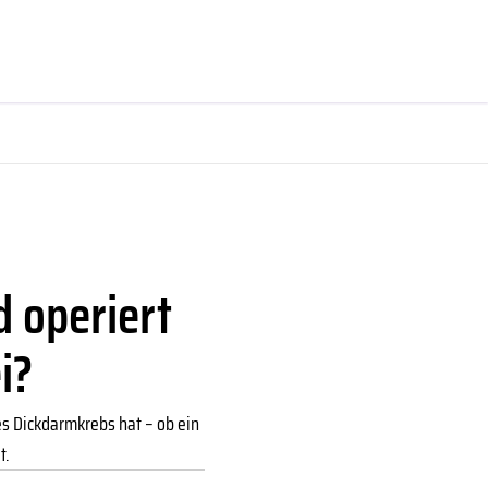
 operiert
i?
es Dickdarmkrebs hat – ob ein
t.