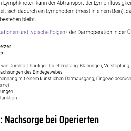
 Lymphknoten kann der Abtransport der Lymphflüssigkeit 
lt sich dadurch ein Lymphödem (meist in einem Bein), da
bestehen bleibt.
ationen und typische Folgen
der Darmoperation in der Ü
erzen
en
wie Durchfall, häufiger Toilettendrang, Blähungen, Verstopfu
wachsungen des Bindegewebes
enhang mit einem künstlichen Darmausgang, Eingeweidebruc
eme)
störungen
lfunktion
: Nachsorge bei Operierten