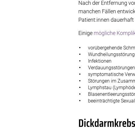
Nach der Entfernung von
manchen Fällen entwicke
Patient:innen dauerhaft 
Einige
mögliche Komplik
vorübergehende Schm
Wundheilungsstörung
Infektionen
Verdauungsstörungen 
symptomatische Ver
Störungen im Zusamm
Lymphstau (Lymphöd
Blasenentleerungs
beeinträchtigte Sexua
Dickdarmkrebs