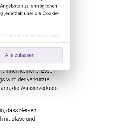
 häufige
 Angeboten zu ermöglichen.
g jederzeit über die Cookie-
nige Tage, gelegentlich
hre Präferenzen im
Abschnitt
cher, dass Nähte intakt
 einem Stoma, ob
Alle zulassen
aus.
ers speichern oder dort
ebsite optimal zu gestalten
t:innen keinerlei Essen.
wir Ihre Einwilligung. Ihre
gs wird der verkürzte
 in der linken unteren Ecke
dann, die Wasserverluste
n, dass Nerven
d mit Blase und