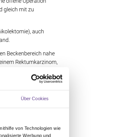
ne offene Operation
 gleich mit zu
ikolektomie), auch
and.
fen Beckenbereich nahe
i einem Rektumkarzinom,
 anschließend über eine
g, aber kürzer. Damit
Über Cookies
ehend umgeleitet, indem
dieser nach einiger Zeit
mithilfe von Technologien wie
onalisierte Werbung und