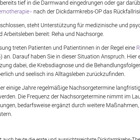
bereits tief in die Darmwand eingedrungen oder gar darü
emotherapie
nach der Dickdarmkrebs-OP das Rückfallrisi
schlossen, steht Unterstützung für medizinische und ps
nd Arbeitsleben bereit: Reha und Nachsorge.
sung treten Patienten und Patientinnen in der Regel eine
R
) an. Darauf haben Sie in dieser Situation Anspruch. Hier 
tzung dabei, die Krebsdiagnose und die Behandlungsfolgen
erlich und seelisch ins Alltagsleben zurückzufinden.
er einige Jahre regelmäßige Nachsorgetermine langfristig 
 werden. Die Frequenz der Nachsorgetermine nimmt im Lau
ungen, bedarfsweise ergänzt durch weitere Maßnahmen, h
tern.
st auch heute die erste und aussichtsreichste Dickdarmkrebs-The