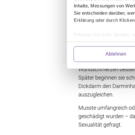
Nach der Kolon
Inhalte, Messungen von Werb
Beschwerden
Sie entscheiden darüber, wer
Erklärung oder durch Klicken
Je nach Umfang der Oper
Erfahren Sie mehr darüber, w
auch Wochen im Kranken
Einzelheiten
fest.
bleiben, der Darm gut v
Ablehnen
kurzfristig oder dauerha
Wir verwenden Dienste von Dr
abrufen. Anschließend verarbe
Wundschmerzen bessern s
und fortlaufend zu verbessern
Später beginnen sie sch
Einwilligung können Sie mit W
klicken. Weitere Information
Dickdarm den Darminhalt
auszugleichen.
Musste umfangreich ode
geschädigt wurden – das
Sexualität gefragt.