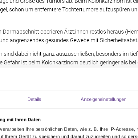
Lage und Größe des Tumors ab. Beim Kolonkarzinom ist ei
egel, schon um entferntere Tochtertumore aufzuspüren und
n Darmabschnitt operieren Ärzt:innen restlos heraus (Hem
 und angrenzendes gesundes Gewebe mit Sicherheitsabst
 sind dabei nicht ganz auszuschließen, besonders im tie
 Gefahr ist beim Kolonkarzinom deutlich geringer als be
Darmausgang die OP technisch anspruchsvoller macht.
fernt, verbinden die Chirurg:innen die offenen Darmenden
r (Anastomose). Der Dickdarm ist nun wieder durchgängi
Details
Anzeigeneinstellungen
erheilen kann, wird manchmal die Darmpassage vorüberg
ang (Stoma) gelegt wird. In den allermeisten Fällen wird 
d die Öffnung in der Bauchdecke wieder verschlossen.
g mit Ihren Daten
verarbeiten Ihre persönlichen Daten, wie z. B. Ihre IP-Adresse, 
uf Ihrem Gerät zu speichern und darauf zuzugreifen und so pers