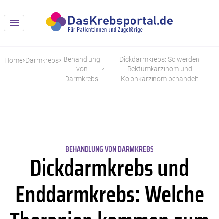
Behandlung
Dickdarmkrebs: So werden
Home
Darmkrebs
von
Rektumkarzinom und
Darmkrebs
Kolonkarzinom behandelt
BEHANDLUNG VON DARMKREBS
Dickdarmkrebs und
Enddarmkrebs: Welche