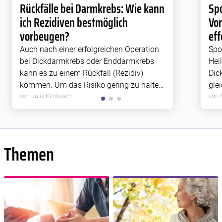
Rückfälle bei Darmkrebs: Wie kann
Spo
ich Rezidiven bestmöglich
Vo
vorbeugen?
eff
Auch nach einer erfolgreichen Operation
Spo
bei Dickdarmkrebs oder Enddarmkrebs
Heil
kann es zu einem Rückfall (Rezidiv)
Dic
kommen. Um das Risiko gering zu halten,
gle
können Sie selbst einiges tun.
geg
von Julia Klinkusch
von 
Fat
psy
Sie
Themen