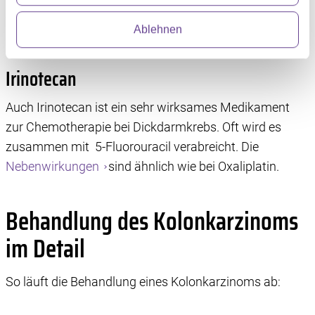
Schmerzen bemerkbar macht und lange Zeit bestehen
Abschnitt Einzelheiten
fest.
Ablehnen
bleiben kann.
Wir verwenden Dienste von Drittanbietern, die
Informationen im Endgerät eines Seitenbesuchers
Irinotecan
speichern oder dort abrufen. Anschließend verarbeiten
wir die Informationen weiter. Dies alles hilft uns, unsere
Auch Irinotecan ist ein sehr wirksames Medikament
Website optimal zu gestalten und fortlaufend zu
zur Chemotherapie bei Dickdarmkrebs. Oft wird es
verbessern. Für die Speicherung, den Abruf und die
zusammen mit 5-Fluorouracil verabreicht. Die
Verarbeitung benötigen wir Ihre Einwilligung. Ihre
Nebenwirkungen
sind ähnlich wie bei Oxaliplatin.
Einwilligung können Sie mit Wirkung für die Zukunft
widerrufen, indem Sie auf das runde Icon in der linken
unteren Ecke klicken. Weitere Informationen finden Sie in
Behandlung des Kolonkarzinoms
unserer Datenschutzerklärung.
im Detail
So läuft die Behandlung eines Kolonkarzinoms ab: