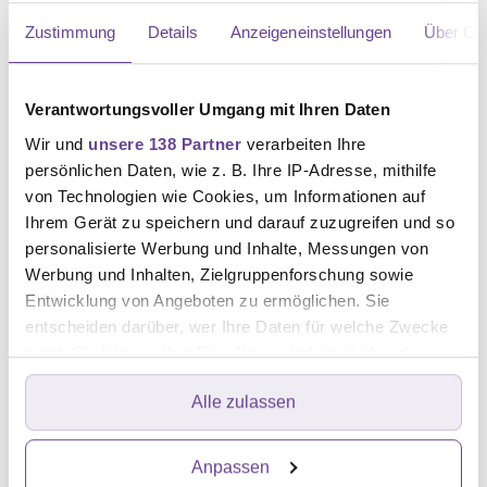
Der Wirkstoff wird bei Dickdarmkrebs häufig mit
Zustimmung
Details
Anzeigeneinstellungen
Über Co
Folinsäure und Irinotecan oder Oxaliplatin kombiniert.
Mögliche schwere
Nebenwirkungen
von Cetuximab
Verantwortungsvoller Umgang mit Ihren Daten
sind zum Beispiel eine akneähnliche Entzündung der
Wir und
unsere 138 Partner
verarbeiten Ihre
Haut (Dermatitis) und Infusionsreaktionen.
persönlichen Daten, wie z. B. Ihre IP-Adresse, mithilfe
von Technologien wie Cookies, um Informationen auf
Oxaliplatin
Ihrem Gerät zu speichern und darauf zuzugreifen und so
personalisierte Werbung und Inhalte, Messungen von
Dieses Chemotherapeutikum ist sehr wirksam bei
Werbung und Inhalten, Zielgruppenforschung sowie
Dickdarmkrebs, besonders bei gleichzeitiger Gabe von
Entwicklung von Angeboten zu ermöglichen. Sie
Fluoropyrimidin. Mögliche
Nebenwirkungen
sind
entscheiden darüber, wer Ihre Daten für welche Zwecke
nutzt. Sie können Ihre Einwilligung jederzeit über die
Durchfall, Übelkeit, Erbrechen,
Cookie-Erklärung oder durch Klicken auf das Privacy
Schleimhautentzündungen. Besonderes Augenmerk
Alle zulassen
Trigger Symbol ändern oder widerrufen
richten Mediziner:innen auf eine mögliche Schädigung
der Nerven, die sich vor allem in Händen und Füßen
Erfahren Sie mehr darüber, wie Ihre persönlichen Daten
Anpassen
als Polyneuropathie mit Kribbeln, Taubheit und
verarbeitet werden, und legen Sie Ihre Präferenzen im