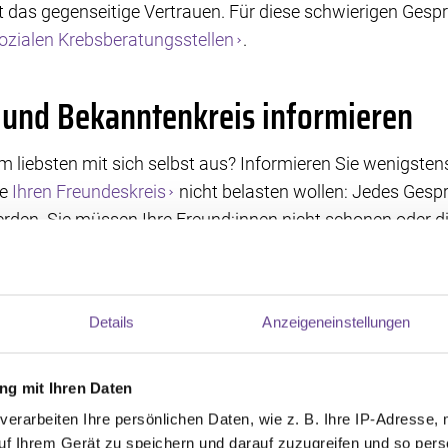
t das gegenseitige Vertrauen. Für diese schwierigen Gespr
zialen Krebsberatungsstellen
.
 und Bekanntenkreis informieren
liebsten mit sich selbst aus? Informieren Sie wenigsten
ie
Ihren Freundeskreis
nicht belasten wollen: Jedes Gespr
erden. Sie müssen Ihre Freund:innen nicht schonen oder di
 Sie mehr Rücksicht auf sich selbst, weniger auf andere.
nte zu informieren, kann sinnvoll sein. Wenn der gewoh
, geben Sie Aufgaben ab. Eine befreundete Familie kann Ih
Details
Anzeigeneinstellungen
rn können das Haustier versorgen oder Besorgungen üb
g mit Ihren Daten
d Kolleg:innen über Krebs reden
verarbeiten Ihre persönlichen Daten, wie z. B. Ihre IP-Adresse, 
uf Ihrem Gerät zu speichern und darauf zuzugreifen und so pers