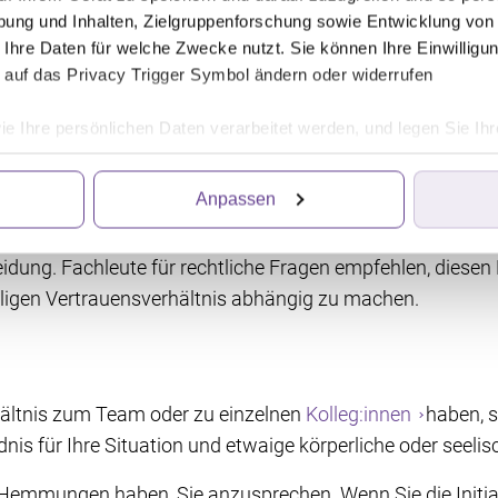
ung und Inhalten, Zielgruppenforschung sowie Entwicklung von
den, aber Sie sind nicht dazu verpflichtet, Ihren
Arbeitg
 Ihre Daten für welche Zwecke nutzt. Sie können Ihre Einwilligun
mieren. Wenn es Ihnen lieber ist, Privates von Berufliche
 auf das Privacy Trigger Symbol ändern oder widerrufen
tiger behandelt werden möchten, dann zwingen Sie sich zu 
ie Ihre persönlichen Daten verarbeitet werden, und legen Sie I
Anpassen
 Krankschreibung beim Arbeitgeber abgeben. Die Diagnos
ittanbietern, die Informationen im Endgerät eines Seitenbesuch
nvoll sein. Ob Sie mit Chefin oder Chef über Ihre Krebser
iten wir die Informationen weiter. Dies alles hilft uns, unsere W
. Für die Speicherung, den Abruf und die Verarbeitung benötigen 
eidung. Fachleute für rechtliche Fragen empfehlen, diesen
irkung für die Zukunft widerrufen, indem Sie auf das runde Icon
iligen Vertrauensverhältnis abhängig zu machen.
en finden Sie in unserer Datenschutzerklärung.
hältnis zum Team oder zu einzelnen
Kolleg:innen
haben, s
is für Ihre Situation und etwaige körperliche oder seeli
t Hemmungen haben, Sie anzusprechen. Wenn Sie die Initiat