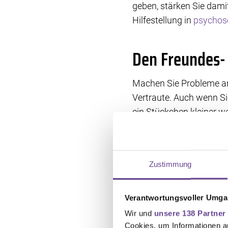
geben, stärken Sie dami
Hilfestellung in
psychoso
Den Freundes-
Machen Sie Probleme am 
Vertraute. Auch wenn S
ein Stückchen kleiner w
herunterspielen. Nehmen
Auch Nachbarn und Bekan
organisiert werden muss
Zustimmung
Schule abholen, Nachba
Verantwortungsvoller Umgan
Mit Chef:in un
Wir und
unsere 138 Partner
Cookies, um Informationen a