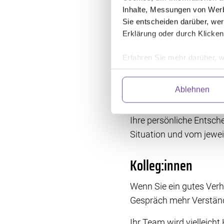
Inhalte, Messungen von Werb
Sie müssen sich krankmel
Sie entscheiden darüber, wer
Krebserkrankung zu infor
Erklärung oder durch Klicken
auf keinen Fall vorsich
Erfahren Sie mehr darüber, w
Vorgesetzte
Einzelheiten
fest.
Ablehnen
Betroffene müssen ihre
Wir verwenden Dienste von Dr
nennen, aber es kann sin
abrufen. Anschließend verarbe
und fortlaufend zu verbessern
Ihre persönliche Entsch
Einwilligung können Sie mit W
Situation und vom jewe
klicken. Weitere Information
Kolleg:innen
Wenn Sie ein gutes Ver
Gespräch mehr Verständn
Ihr Team wird vielleich