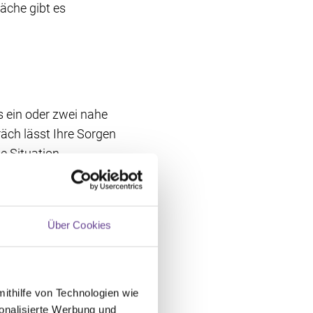
äche gibt es
s ein oder zwei nahe
äch lässt Ihre Sorgen
e Situation
nte Alltag neu
r Kind von der Kita oder
Über Cookies
ernehmen.
mithilfe von Technologien wie
onalisierte Werbung und