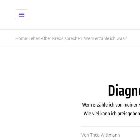
Home
Leben
Über Krebs sprechen: Wem erzähle ich was?
Diagn
Wem erzähle ich von meiner 
Wie viel kann ich preisgebe
Von Thea Wittmann