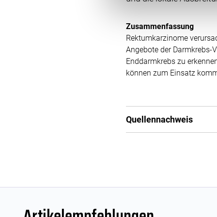
Einwilligung können Sie mit W
klicken. Weitere Information
Zusammenfassung
Rektumkarzinome verursach
Angebote der Darmkrebs-Vo
Enddarmkrebs zu erkennen
können zum Einsatz kommen
Quellennachweis
Artikelempfehlungen