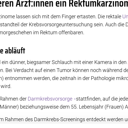
ieren Ärzt:innen ein Rektumkarzino
nome lassen sich mit dem Finger ertasten. Die rektale
Un
estandteil der Krebsvorsorgeuntersuchung sein. Auch die 
umorgeschehen im Rektum offenbaren.
e abläuft
d ein dünner, biegsamer Schlauch mit einer Kamera in den 
. Bei Verdacht auf einen Tumor können noch während de
) entnommen werden, die zeitnah in der Pathologie mikr
wird.
m Rahmen der
Darmkrebsvorsorge
stattfinden, auf die jed
(Männer) beziehungsweise dem 55. Lebensjahr (Frauen) A
im Rahmen des Darmkrebs-Screenings entdeckt werden und
ann, sollte die Vorsorge nach Möglichkeit in Anspruch 