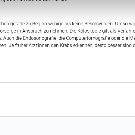
irkung für die Zukunft widerrufen, indem Sie auf das runde Icon
en finden Sie in unserer Datenschutzerklärung.
en gerade zu Beginn wenige bis keine Beschwerden. Umso wich
rsorge in Anspruch zu nehmen. Die Koloskopie gilt als Verfahr
. Auch die Endosonografie, die Computertomografie oder die 
. Je früher Ärzt:innen den Krebs erkennen, desto besser sind 