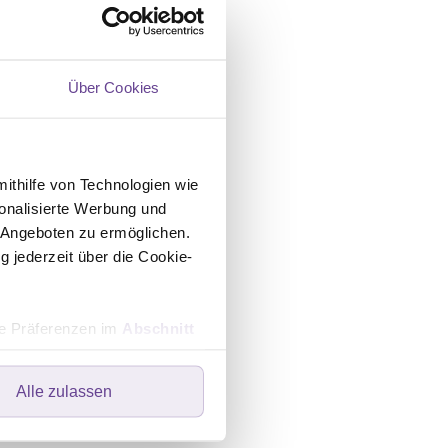
Über Cookies
e. Bei dieser
chtet. Die Rektoskopie
enings.
mithilfe von Technologien wie
onalisierte Werbung und
tt den
 Angeboten zu ermöglichen.
e abgestimmt.
g jederzeit über die Cookie-
hre Präferenzen im
Abschnitt
er Untersuchung führen
zu untersuchen. Zudem
Alle zulassen
ers speichern oder dort
hwülste aufzuspüren
ebsite optimal zu gestalten
wir Ihre Einwilligung. Ihre