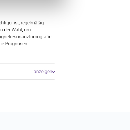
 in der linken unteren Ecke
tiger ist, regelmäßig
en der Wahl, um
Magnetresonanztomografie
die Prognosen.