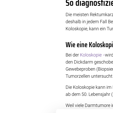
So diagnostiz
Die meisten Rektumkarzi
deshalb in jedem Fall B
Koloskopie, kann ein T
Wie eine Koloskopi
Bei der
Koloskopie
wir
den Dickdarm geschoben
Gewebeproben (Biopsien
Tumorzellen untersucht 
Die Koloskopie kann i
ab dem 50. Lebensjahr 
Weil viele Darmtumore 
Diagnose Leben retten k