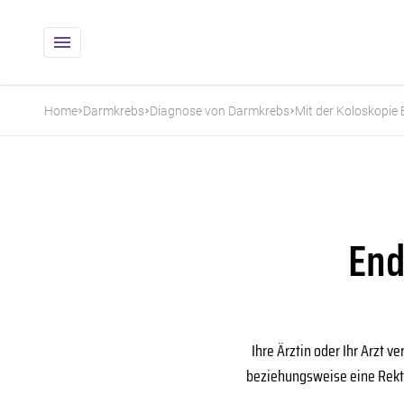
Home
Darmkrebs
Diagnose von Darmkrebs
Mit der Koloskopie
End
Ihre Ärztin oder Ihr Arzt 
beziehungsweise eine Rektos