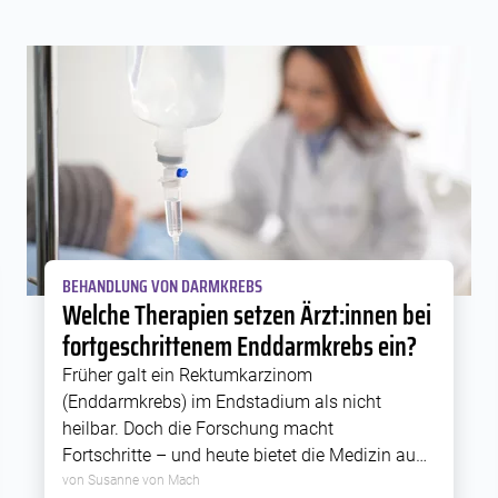
BEHANDLUNG VON DARMKREBS
Welche Therapien setzen Ärzt:innen bei
fortgeschrittenem Enddarmkrebs ein?
Früher galt ein Rektumkarzinom
(Enddarmkrebs) im Endstadium als nicht
heilbar. Doch die Forschung macht
Fortschritte – und heute bietet die Medizin auch
für diese Situation oftmals realistische Chancen
von Susanne von Mach